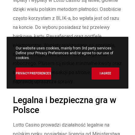
Wpłaty i wypłaty w Lotto Casino są łatwe, głównie
dzięki wielu polskim metodom płatności. Osobiście
często korzystam z BLIK-a, bo wpłata jest od razu
na koncie. Do wyboru posiadasz też przelewy
bankowe, karty, Paysafecard oraz portfele
elektroniczne. Wypłaty realizowane są sprawnie,
Our website uses cookies, mainly from 3rd party services.
Define your Privacy Preferences and/or agree to our use of
często w ciągu kilku godzin lub jednego dnia
cookies.
roboczego. Plusem są niskie minimalne kwoty oraz
brak prowizji od transakcji po stronie kasyna. To
PRIVACY PREFERENCES
I AGREE
naprawdę upraszcza sprawy.
Legalna i bezpieczna gra w
Polsce
Lotto Casino prowadzi działalność legalnie na
polskim rynku, posiadając licencją od Ministerstwa