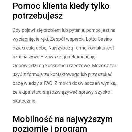
Pomoc klienta kiedy tylko
potrzebujesz
Gdy pojawi się problem lub pytanie, pomoc jest na
wyciągnięcie ręki. Zespół wsparcia Lotto Casino
działa całą dobę. Najszybszą formą kontaktu jest
czat na żywo – zawsze go rekomenduję.
Odpowiedzi są konkretne i rzeczowe. Możesz też
użyć z formularza kontaktowego lub przeszukać
bazę wiedzy z FAQ. Z moich doświadczeń wynika,
że ekipa stara się rozwiązywać sprawy szybko i
skutecznie.
Mobilność na najwyższym
poziomie i program