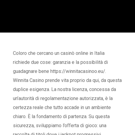
Coloro che cercano un casinò online in Italia
richiede due cose: garanzia e la possibilità di
guadagnare bene
https://winnitacasinoo.eu/
.
Winnita Casino prende vita proprio da qui, da questa
duplice esigenza. La nostra licenza, concessa da
un’autorità di regolamentazione autorizzata, è la
certezza reale che tutto accade in un ambiente
chiaro. È la fondamento di partenza. Su questa
sicurezza, sviluppiamo l’offerta di gioco: una
raccolta di titoli dove i jackpot progressivi