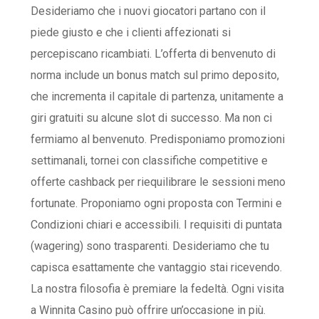
Desideriamo che i nuovi giocatori partano con il
piede giusto e che i clienti affezionati si
percepiscano ricambiati. L’offerta di benvenuto di
norma include un bonus match sul primo deposito,
che incrementa il capitale di partenza, unitamente a
giri gratuiti su alcune slot di successo. Ma non ci
fermiamo al benvenuto. Predisponiamo promozioni
settimanali, tornei con classifiche competitive e
offerte cashback per riequilibrare le sessioni meno
fortunate. Proponiamo ogni proposta con Termini e
Condizioni chiari e accessibili. I requisiti di puntata
(wagering) sono trasparenti. Desideriamo che tu
capisca esattamente che vantaggio stai ricevendo.
La nostra filosofia è premiare la fedeltà. Ogni visita
a Winnita Casino può offrire un’occasione in più.