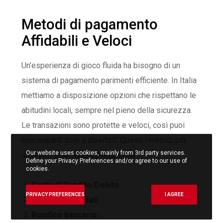
Metodi di pagamento
Affidabili e Veloci
Un’esperienza di gioco fluida ha bisogno di un
sistema di pagamento parimenti efficiente. In Italia
mettiamo a disposizione opzioni che rispettano le
abitudini locali, sempre nel pieno della sicurezza.
Le transazioni sono protette e veloci, così puoi
concentrarti solo a divertirti. Questi i metodi più
Our website uses cookies, mainly from 3rd party services.
utilizzati sulla nostra piattaforma:
Define your Privacy Preferences and/or agree to our use of
cookies.
Carte di Credito/Debito:
PRIVACY PREFERENCES
I AGREE
Portafogli digitali:
Bonifico bancario: