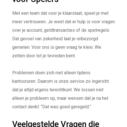
Met een team dat voor je klaarstaat, speel je met
meer vertrouwen. Je weet dat er hulp is voor vragen
over je account, geldtransacties of de spelregels.
Dat gevoel van zekerheid laat je onbezorgd
genieten. Voor ons is geen vraag te klein. We
zetten door tot je tevreden bent.
Problemen doen zich niet alleen tijdens
kantooruren. Daarom is onze service zo ingericht
dat je altijd ergens terechtkunt. We lossen niet
alleen je probleem op, maar wensen dat je na het
contact denkt: “Dat was goed geregeld.”
Veelgestelde Vragen die