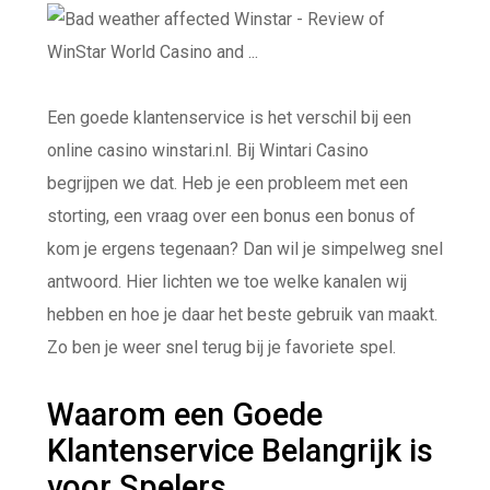
Een goede klantenservice is het verschil bij een
online casino
winstari.nl
. Bij Wintari Casino
begrijpen we dat. Heb je een probleem met een
storting, een vraag over een bonus een bonus of
kom je ergens tegenaan? Dan wil je simpelweg snel
antwoord. Hier lichten we toe welke kanalen wij
hebben en hoe je daar het beste gebruik van maakt.
Zo ben je weer snel terug bij je favoriete spel.
Waarom een Goede
Klantenservice Belangrijk is
voor Spelers