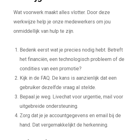
Wat voorwerk maakt alles vlotter. Door deze
werkwijze help je onze medewerkers om jou
onmiddellijk van hulp te zijn.
Bedenk eerst wat je precies nodig hebt. Betreft
het financiën, een technologisch probleem of de
condities van een promotie?
Kijk in de FAQ. De kans is aanzienlijk dat een
gebruiker dezelfde vraag al stelde.
Bepaal je weg. Livechat voor urgentie, mail voor
uitgebreide ondersteuning.
Zorg dat je je accountgegevens en email bij de
hand. Dat vergemakkelijkt de herkenning.