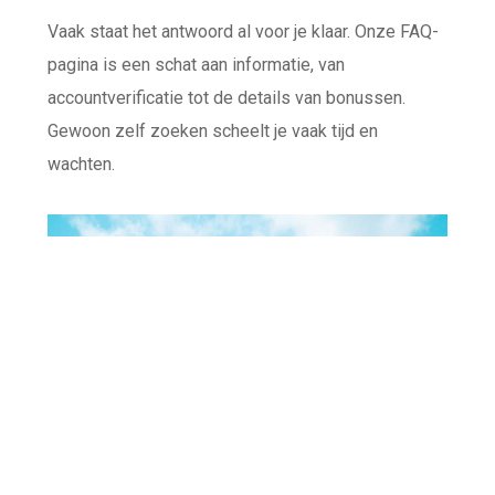
Vaak staat het antwoord al voor je klaar. Onze FAQ-
pagina is een schat aan informatie, van
accountverificatie tot de details van bonussen.
Gewoon zelf zoeken scheelt je vaak tijd en
wachten.