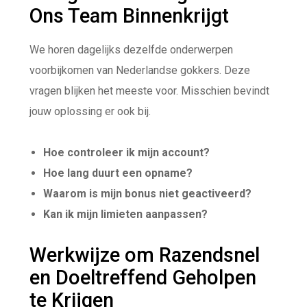
Ons Team Binnenkrijgt
We horen dagelijks dezelfde onderwerpen
voorbijkomen van Nederlandse gokkers. Deze
vragen blijken het meeste voor. Misschien bevindt
jouw oplossing er ook bij.
Hoe controleer ik mijn account?
Hoe lang duurt een opname?
Waarom is mijn bonus niet geactiveerd?
Kan ik mijn limieten aanpassen?
Werkwijze om Razendsnel
en Doeltreffend Geholpen
te Krijgen