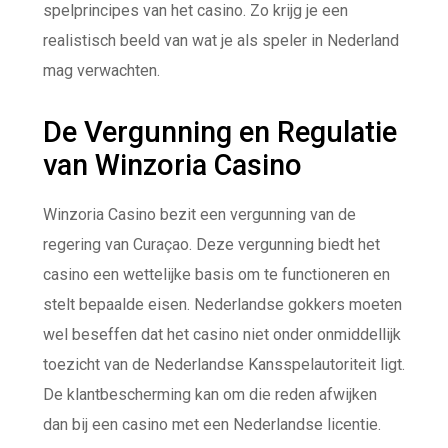
spelprincipes van het casino. Zo krijg je een
realistisch beeld van wat je als speler in Nederland
mag verwachten.
De Vergunning en Regulatie
van Winzoria Casino
Winzoria Casino bezit een vergunning van de
regering van Curaçao. Deze vergunning biedt het
casino een wettelijke basis om te functioneren en
stelt bepaalde eisen. Nederlandse gokkers moeten
wel beseffen dat het casino niet onder onmiddellijk
toezicht van de Nederlandse Kansspelautoriteit ligt.
De klantbescherming kan om die reden afwijken
dan bij een casino met een Nederlandse licentie.