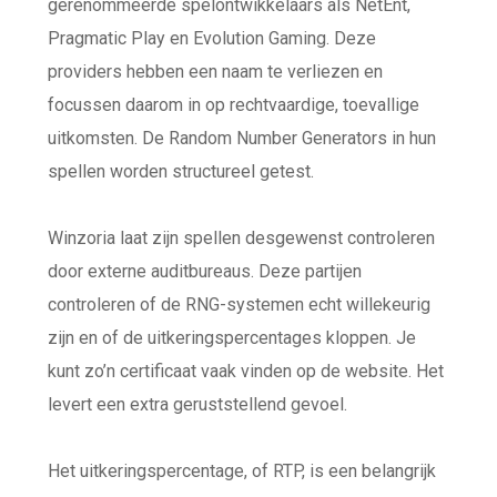
gerenommeerde spelontwikkelaars als NetEnt,
Pragmatic Play en Evolution Gaming. Deze
providers hebben een naam te verliezen en
focussen daarom in op rechtvaardige, toevallige
uitkomsten. De Random Number Generators in hun
spellen worden structureel getest.
Winzoria laat zijn spellen desgewenst controleren
door externe auditbureaus. Deze partijen
controleren of de RNG-systemen echt willekeurig
zijn en of de uitkeringspercentages kloppen. Je
kunt zo’n certificaat vaak vinden op de website. Het
levert een extra geruststellend gevoel.
Het uitkeringspercentage, of RTP, is een belangrijk