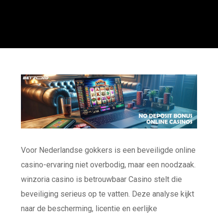
Voor Nederlandse gokkers is een beveiligde online
casino-ervaring niet overbodig, maar een noodzaak.
winzoria casino is betrouwbaar
Casino stelt die
beveiliging serieus op te vatten. Deze analyse kijkt
naar de bescherming, licentie en eerlijke