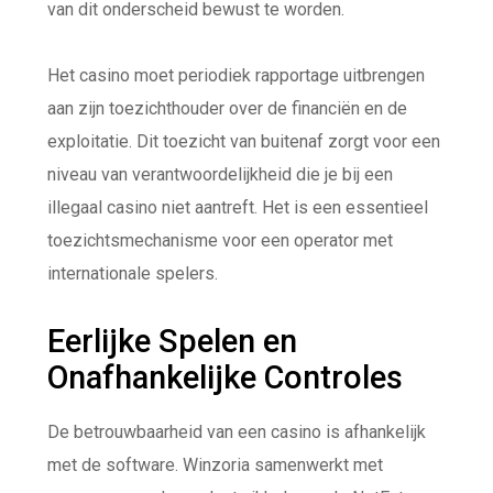
van dit onderscheid bewust te worden.
Het casino moet periodiek rapportage uitbrengen
aan zijn toezichthouder over de financiën en de
exploitatie. Dit toezicht van buitenaf zorgt voor een
niveau van verantwoordelijkheid die je bij een
illegaal casino niet aantreft. Het is een essentieel
toezichtsmechanisme voor een operator met
internationale spelers.
Eerlijke Spelen en
Onafhankelijke Controles
De betrouwbaarheid van een casino is afhankelijk
met de software. Winzoria samenwerkt met