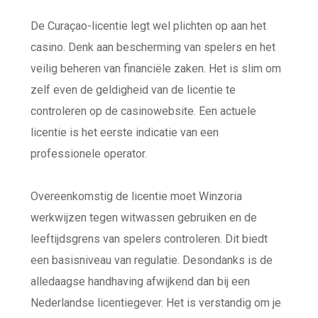
De Curaçao-licentie legt wel plichten op aan het
casino. Denk aan bescherming van spelers en het
veilig beheren van financiële zaken. Het is slim om
zelf even de geldigheid van de licentie te
controleren op de casinowebsite. Een actuele
licentie is het eerste indicatie van een
professionele operator.
Overeenkomstig de licentie moet Winzoria
werkwijzen tegen witwassen gebruiken en de
leeftijdsgrens van spelers controleren. Dit biedt
een basisniveau van regulatie. Desondanks is de
alledaagse handhaving afwijkend dan bij een
Nederlandse licentiegever. Het is verstandig om je