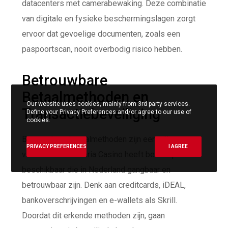
datacenters met camerabewaking. Deze combinatie
van digitale en fysieke beschermingslagen zorgt
ervoor dat gevoelige documenten, zoals een
paspoortscan, nooit overbodig risico hebben.
Betrouwbare
Betaalmethoden en
Our website uses cookies, mainly from 3rd party services.
Transactiebeveiliging
Define your Privacy Preferences and/or agree to our use of
cookies.
Betrouwbare betaalmethoden zijn een pijler voor
PRIVACY PREFERENCES
I AGREE
vertrouwen. Winzoria Casino heeft betaalopties
beschikbaar die in Nederland gangbaar en
betrouwbaar zijn. Denk aan creditcards, iDEAL,
bankoverschrijvingen en e-wallets als Skrill.
Doordat dit erkende methoden zijn, gaan