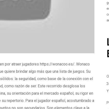
g
e
c
a
en por atraer jugadores
https://wonacoo.es/
. Wonaco
e quiere brindar algo más que una lista de juegos. Su
Ο
 sólidos: la seguridad, como base de la conexión con el
Σ
dad, como razón de ser. Este recorrido desglosa los
Υ
na, su orientación para el mercado español, su rigor en
e su repertorio. Para el jugador español, acostumbrado a
P
puntos no son secundarios. Son elementos clave a la