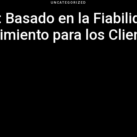
UNCATEGORIZED
Basado en la Fiabil
nimiento para los Cli