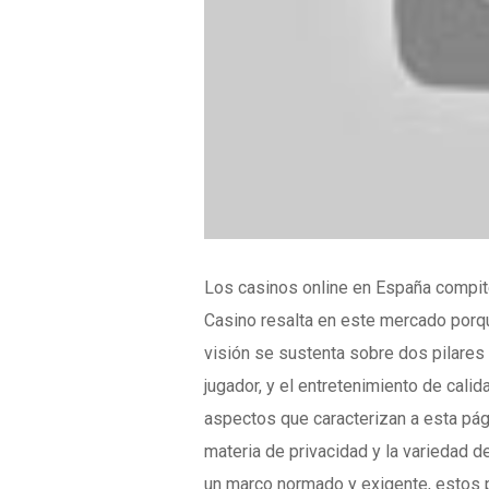
Los casinos online en España compit
Casino resalta en este mercado porqu
visión se sustenta sobre dos pilares
jugador, y el entretenimiento de cali
aspectos que caracterizan a esta pági
materia de privacidad y la variedad d
un marco normado y exigente, estos 