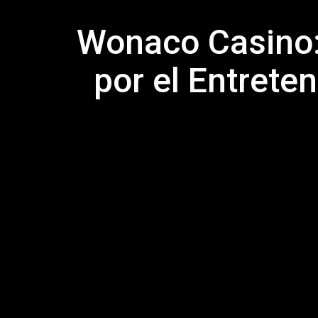
Wonaco Casino: 
por el Entrete