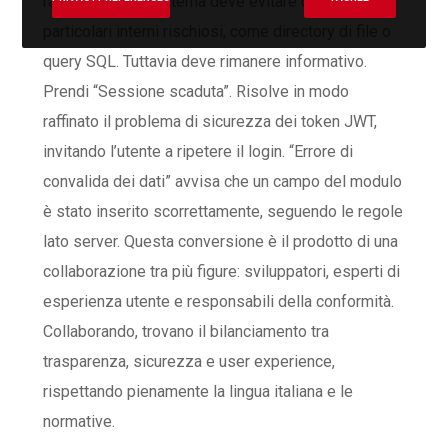
rassicurante. Il sistema deve evitare di rivelare
particolari interni rischiosi, come directory di file o
query SQL. Tuttavia deve rimanere informativo.
Prendi “Sessione scaduta”. Risolve in modo
raffinato il problema di sicurezza dei token JWT,
invitando l’utente a ripetere il login. “Errore di
convalida dei dati” avvisa che un campo del modulo
è stato inserito scorrettamente, seguendo le regole
lato server. Questa conversione è il prodotto di una
collaborazione tra più figure: sviluppatori, esperti di
esperienza utente e responsabili della conformità.
Collaborando, trovano il bilanciamento tra
trasparenza, sicurezza e user experience,
rispettando pienamente la lingua italiana e le
normative.