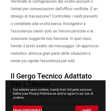
Verificate le configurazioni del vostro account o
l’email per comunicazioni dall’ufficio verifiche. È un
diniego di transazione? Controllate i saldi presenti
o contattate alla vostra banca. Rivolgetevi a
l’assistenza clienti solo se l’errore persiste e la
soluzione suggerita non funziona. In quel caso,
fornite il testo esatto del messaggio. Un approccio
metodico sblocca gran parte delle situazioni e
rende più rapida l’assistenza per tutti.
Il Gergo Tecnico Adattato
Per L’Utente
Our website uses cookies, mainly from 3rd party services.
Define your Privacy Preferences and/or agree to our use of
Il lavoro più complesso è trasformare codici di
cookies.
errore tecnici in un italiano comprensibile e
PRIVACY PREFERENCES
I AGREE