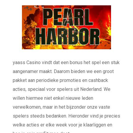
yaass
Casino vindt dat een bonus het spel een stuk
aangenamer maakt. Daarom bieden we een groot
pakket aan periodieke promoties en cashback
acties, speciaal voor spelers uit Nederland. We
willen hiermee niet enkel nieuwe leden
verwelkomen, maar in het bijzonder onze vaste
spelers steeds bedanken. Hieronder vind je precies
welke acties er elke week voor je klaarliggen en