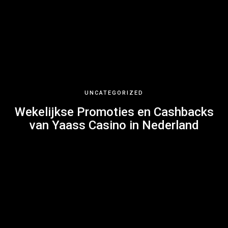
UNCATEGORIZED
Wekelijkse Promoties en Cashbacks
van Yaass Casino in Nederland