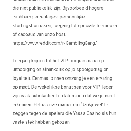
die niet publiekelijk zijn. Bijvoorbeeld hogere
cashbackpercentages, persoonlijke
stortingsbonussen, toegang tot speciale toernooien
of cadeaus van onze host.
https://www.reddit.com/r/GamblingGang/
Toegang krijgen tot het VIP-programma is op
uitnodiging en afhankelijk op je speelgedrag en
loyaliteit. Eenmaal binnen ontvang je een ervaring
op maat. De wekelijkse bonussen voor VIP-leden
zijn vaak substantieel en laten zien dat we je inzet
erkennen. Het is onze manier om ‘dankjewel’ te
zeggen tegen de spelers die Yaass Casino als hun
vaste stek hebben gekozen.