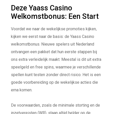
Deze Yaass Casino
Welkomstbonus: Een Start
Voordat we naar de wekelijkse promoties kijken,
kijken we eerst naar de basis: de Yaass Casino
welkomstbonus. Nieuwe spelers uit Nederland
ontvangen een pakket dat hun eerste stappen bij
ons extra verleidelijk maakt. Meestal is dit uit extra
speelgeld en free spins, waarmee je verschillende
spellen kunt testen zonder direct risico. Het is een
goede voorbereiding op de wekelijkse acties die
erna komen.
De voorwaarden, zoals de minimale storting en de
inzetvereisten (WR), staan altijd helder op de