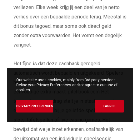
verliezen. Elke week krijg jij een deel van je netto
verlies over een bepaalde periode terug. Meestal is
dit bonus tegoed, maar soms ook direct geld
zonder extra voorwaarden. Het vormt een degelijk
vangnet.
Het fijne is dat deze cashback geregeld
automatisch wordt bepaald en uitgekeerd. Spelers
Our website uses cookies, mainly from 3rd party services.
hoeven zich niet aan te melden, wat het een
Define your Privacy Preferences and/or agree to our use of
cookies.
eenvoudige extra maakt.
pitchbook.com
Het
teruggekregen bedrag stelt je in staat om opnieuw
PRIVACY PREFERENCES
I AGREE
een ronde te doen bij je geliefde spellen, zoals
slots, tafelspellen of live casino games. Het
bewijst dat we je inzet erkennen, onafhankelijk van
de uitkomst van een individuele speelsessie.