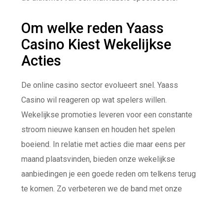
Om welke reden Yaass
Casino Kiest Wekelijkse
Acties
De online casino sector evolueert snel. Yaass
Casino wil reageren op wat spelers willen.
Wekelijkse promoties leveren voor een constante
stroom nieuwe kansen en houden het spelen
boeiend. In relatie met acties die maar eens per
maand plaatsvinden, bieden onze wekelijkse
aanbiedingen je een goede reden om telkens terug
te komen. Zo verbeteren we de band met onze
spelers en erkennen we hun bezoek.