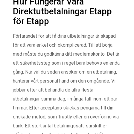
Hur Fungerar Våra
Direktutbetalningar Etapp
för Etapp
Förfarandet för att få dina utbetalningar är skapad
för att vara enkel och okomplicerad. Till att börja
med måste du godkänna ditt medlemskonto. Det är
ett säkerhetssteg som i regel bara behövs en enda
gång. När väl du sedan ansöker om en utbetalning,
hanterar vårt personal hand om den omgående. Vi
jobbar efter att behandla de allra flesta
utbetalningar samma dag, i många fall inom ett par
timmar. Efter acceptans skickas pengarna till din
önskade metod, som Trustly eller en överföring via
bank. Ett stort antal betalningssätt, särskilt e-