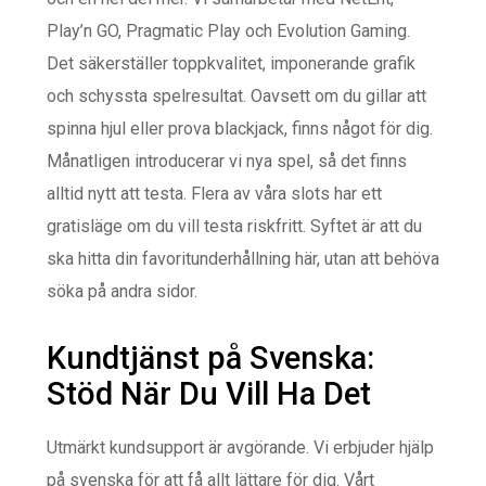
Play’n GO, Pragmatic Play och Evolution Gaming.
Det säkerställer toppkvalitet, imponerande grafik
och schyssta spelresultat. Oavsett om du gillar att
spinna hjul eller prova blackjack, finns något för dig.
Månatligen introducerar vi nya spel, så det finns
alltid nytt att testa. Flera av våra slots har ett
gratisläge om du vill testa riskfritt. Syftet är att du
ska hitta din favoritunderhållning här, utan att behöva
söka på andra sidor.
Kundtjänst på Svenska:
Stöd När Du Vill Ha Det
Utmärkt kundsupport är avgörande. Vi erbjuder hjälp
på svenska för att få allt lättare för dig. Vårt