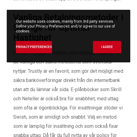
Vanliga Betalningsmetoder i
Our website uses cookies, mainly from 3rd party services.
Sverige för Optimal
Define your Privacy Preferences and/or agree to our use of
cookies.
Hastighet
PRIVACY PREFERENCES
I AGREE
För att möjliggöra snabba utbetalningar erbjuder vi
de vanliga och säkra metoderna som svenskar
nyttjar. Trustly är en favorit, som gör det möjligt med
säkra banköverföringar direkt från din internetbank
utan att du lämnar vår sida. E-plånböcker som Skrill
och Neteller är också bra för snabbhet, med uttag
som ofta är ögonblickliga. För insättningar stöder vi
Swish, som är smidigt och snabbt. Välj en metod
som är lämplig för insättning och som också fixar
snabba uttag. Då får du full nytta av vår policy för