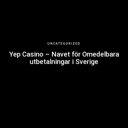
UNCATEGORIZED
Yep Casino – Navet för Omedelbara
utbetalningar i Sverige