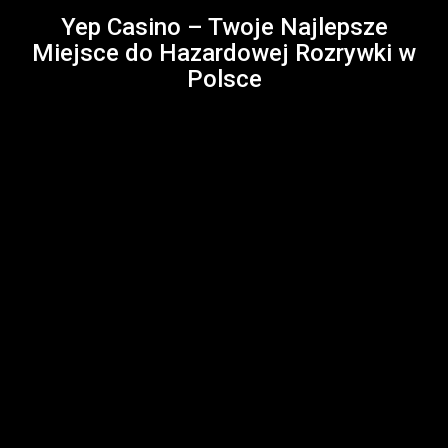
Yep Casino – Twoje Najlepsze
Miejsce do Hazardowej Rozrywki w
Polsce