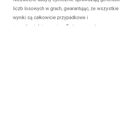
liczb losowych w grach, gwarantując, że wszystkie
wyniki są całkowicie przypadkowe i
niepodważalnie uczciwe. To transparentne
podejście tworzy trwałe zaufanie między platformą
a jej użytkownikami.
Doświadczenie Mobilne i
Aplikacja Mobilna
Yep Casino znakomicie funkcjonuje na urządzeniach
mobilnych. Użytkownicy otrzymują możliwość
skorzystania do pełnej oferty kasyna od razu przez
przeglądarkę w swoim telefonie lub urządzeniu
typu tablet. Optymalizacja responsywna gwarantuje
płynną grę i wygodną nawigację na mniejszym