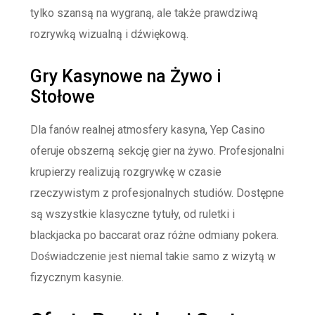
tylko szansą na wygraną, ale także prawdziwą
rozrywką wizualną i dźwiękową.
Gry Kasynowe na Żywo i
Stołowe
Dla fanów realnej atmosfery kasyna, Yep Casino
oferuje obszerną sekcję gier na żywo. Profesjonalni
krupierzy realizują rozgrywkę w czasie
rzeczywistym z profesjonalnych studiów. Dostępne
są wszystkie klasyczne tytuły, od ruletki i
blackjacka po baccarat oraz różne odmiany pokera.
Doświadczenie jest niemal takie samo z wizytą w
fizycznym kasynie.