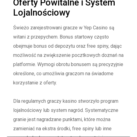
Oferty Powitalne i System
Lojalnościowy
Świeżo zarejestrowani gracze w Yep Casino są
witani z przepychem. Bonus startowy często
obejmuje bonus od depozytu oraz free spiny, dając
możliwość na zwiększenie pocztkowych doznań na
platformie. Wymogi obrotu bonusem są precyzyjnie
określone, co umożliwia graczom na świadome
korzystanie z oferty.
Dla regularnych graczy kasino stworzyło program
lojalnościowy lub system nagród. Systematyczne
granie jest nagradzane punktami, które można
zamieniać na ekstra środki, free spiny lub inne