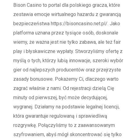
Bison Casino to portal dla polskiego gracza, które
zestawia emocje wirtualnego hazardu z gwarancją
bezpieczeństwa
https://bisoncasino.net.pl/
. Jako
platforma uznana przez tysiące osób, doskonale
wiemy, że ważna jest nie tylko zabawa, ale też fair
play i błyskawiczne wypłaty. Stworzyliśmy ofertę z
myślą o tych, którzy lubią innowacje, szeroki wybór
gier od najlepszych producentów oraz przejrzyste
zasady bonusowe. Pokażemy Ci, dlaczego warto
zagrać właśnie z nami. Od rejestracji dzielą Cię
minuty od pierwszej, być może decydującej,
wygranej. Działamy na podstawie legalnej licencji,
która gwarantuje regulowaną i sprawiedliwą
rozgrywkę. Połączyliśmy to z zaawansowanym
szyfrowaniem, abyś mógł skoncentrować się tylko