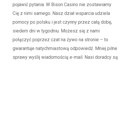
pojawić pytania. W Bison Casino nie zostawiamy
Cię z nimi samego. Nasz dział wsparcia udziela
pomocy po polsku i jest czynny przez całą dobę,
siedem dni w tygodniu. Możesz się z nami
połączyć poprzez czat na żywo na stronie – to
gwarantuje natychmiastową odpowiedź. Mniej pilne
sprawy wyślij wiadomością e-mail. Nasi doradcy są
zaznajomieni z technicznymi aspektami,
regulaminach i warunkach promocji. Dzięki temu
otrzymasz konkretną i wyczerpującą pomoc. W
sekcji FAQ na stronie znajdziesz też odpowiedzi na
najczęściej zadawane pytania dotyczące konta,
transakcje i promocje. Przejrzysta komunikacja i
dostępna pomoc to dla nas fundament zaufania.
Każdą rozmowę z graczem traktujemy poważnie.