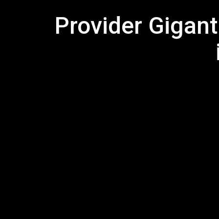
Provider Gigant