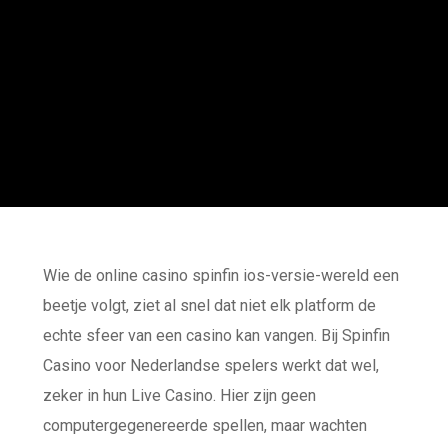
Wie de online
casino spinfin ios-versie
-wereld een
beetje volgt, ziet al snel dat niet elk platform de
echte sfeer van een casino kan vangen. Bij Spinfin
Casino voor Nederlandse spelers werkt dat wel,
zeker in hun Live Casino. Hier zijn geen
computergegenereerde spellen, maar wachten