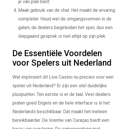
je van plan bent.
Maak gebruik van de chat. Het maakt de ervaring
completer. Houd wel de omgangsvormen in de
gaten; de dealers begeleiden het spel, dus een
diepgaand gesprek is niet altijd op zijn plek.
De Essentiële Voordelen
voor Spelers uit Nederland
Wat impliceert dit Live Casino nu precies voor een
speler uit Nederland? Er zijn een stel duidelijke
pluspunten. Ten eerste is er de taal. Veel dealers
praten goed Engels en de hele interface is in het
Nederlands beschikbaar. Dat maakt het meteen
bereikbaarder. De licentie van Curaçao biedt een
basis van regulering. De samenwerking met