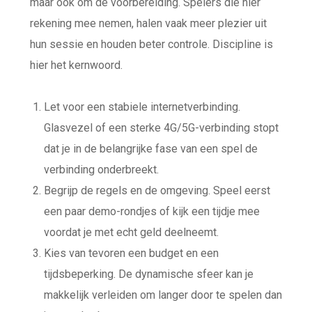
maar ook om de voorbereiding. Spelers die hier
rekening mee nemen, halen vaak meer plezier uit
hun sessie en houden beter controle. Discipline is
hier het kernwoord.
Let voor een stabiele internetverbinding.
Glasvezel of een sterke 4G/5G-verbinding stopt
dat je in de belangrijke fase van een spel de
verbinding onderbreekt.
Begrijp de regels en de omgeving. Speel eerst
een paar demo-rondjes of kijk een tijdje mee
voordat je met echt geld deelneemt.
Kies van tevoren een budget en een
tijdsbeperking. De dynamische sfeer kan je
makkelijk verleiden om langer door te spelen dan