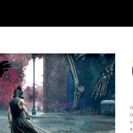
O
U
o
e