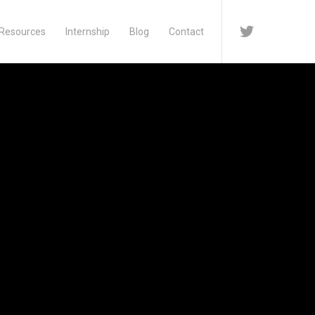
Resources
Internship
Blog
Contact