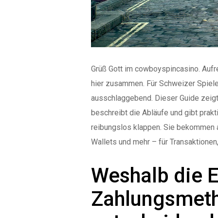
Grüß Gott im
cowboyspincasino
. Auf
hier zusammen. Für Schweizer Spiele
ausschlaggebend. Dieser Guide zeigt 
beschreibt die Abläufe und gibt prakt
reibungslos klappen. Sie bekommen a
Wallets und mehr – für Transaktionen
Weshalb die 
Zahlungsmet