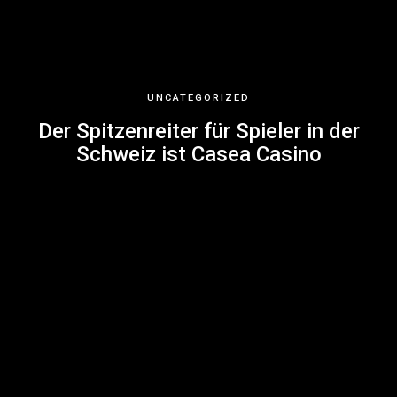
UNCATEGORIZED
Der Spitzenreiter für Spieler in der
Schweiz ist Casea Casino