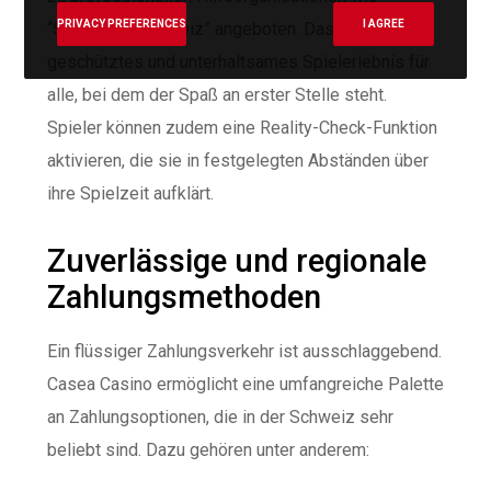
PRIVACY PREFERENCES
I AGREE
“Spielsucht Schweiz” angeboten. Das Ziel ist ein
geschütztes und unterhaltsames Spielerlebnis für
alle, bei dem der Spaß an erster Stelle steht.
Spieler können zudem eine Reality-Check-Funktion
aktivieren, die sie in festgelegten Abständen über
ihre Spielzeit aufklärt.
Zuverlässige und regionale
Zahlungsmethoden
Ein flüssiger Zahlungsverkehr ist ausschlaggebend.
Casea Casino ermöglicht eine umfangreiche Palette
an Zahlungsoptionen, die in der Schweiz sehr
beliebt sind. Dazu gehören unter anderem: