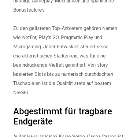
flüssige Gameplay-Mechaniken und spannende
Bonusfeatures.
Zu den gelisteten Top-Anbietern gehören Namen
wie NetEnt, Play’n GO, Pragmatic Play und
Microgaming. Jeder Entwickler steuert seine
charakteristischen Stärken ein, was für eine
beeindruckende Vielfalt garantiert. Von story-
basierten Slots bis zu numerisch durchdachten
Tischspielen ist die Qualität stets auf bestem
Niveau.
Abgestimmt für tragbare
Endgeräte
Außer Haus spielen? Keine Sorge. Casea Casino ist