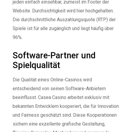
jeden einfach einsehbar, zumeist im Footer der
Website. Durchsichtigkeit wird hier hochgehalten.
Die durchschnittliche Auszahlungsquote (RTP) der
Spiele ist für alle zugänglich und liegt häufig über
96%.
Software-Partner und
Spielqualität
Die Qualität eines Online-Casinos wird
entscheidend von seinen Software-Anbietern
beeinflusst. Casea Casino arbeitet exklusiv mit
bekannten Entwicklern kooperiert, die für Innovation
und Fairness geschätzt sind. Diese Kooperationen
sichern eine exzellente grafische Gestaltung,