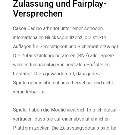
Zulassung und Fairplay-
Versprechen
Casea Casino arbeitet unter einer seriösen
internationalen Glücksspiellizenz, die strikte
Auflagen für Gerechtigkeit und Sicherheit erzwingt.
Die Zufallszahlengeneratoren (RNG) aller Spiele
werden turnusmäßig von neutralen Prüfstellen
bestätigt. Dies gewährleistet, dass jedes
Spielergebnis absolut unvorhersehbar und nicht
veränderbar ist.
Spieler haben die Möglichkeit sich folglich darauf
vertrauen, dass sie auf einer absolut ehrlichen
Plattform zocken. Die Zulassungsdetails sind für