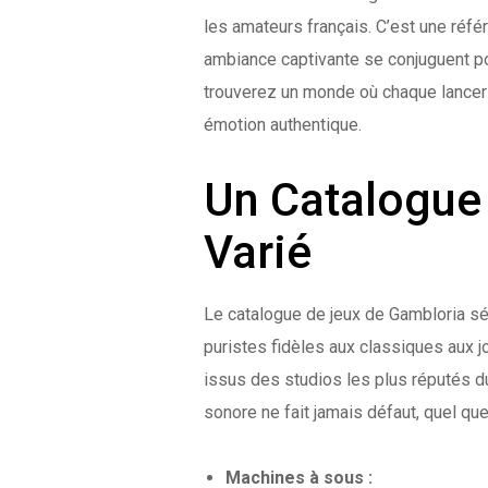
les amateurs français. C’est une référe
ambiance captivante se conjuguent po
trouverez un monde où chaque lancer 
émotion authentique.
Un Catalogue 
Varié
Le catalogue de jeux de Gambloria sédu
puristes fidèles aux classiques aux 
issus des studios les plus réputés du 
sonore ne fait jamais défaut, quel que
Machines à sous :