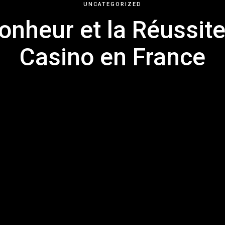
UNCATEGORIZED
Bonheur et la Réussit
Casino en France