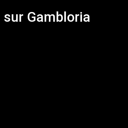
e sur Gambloria