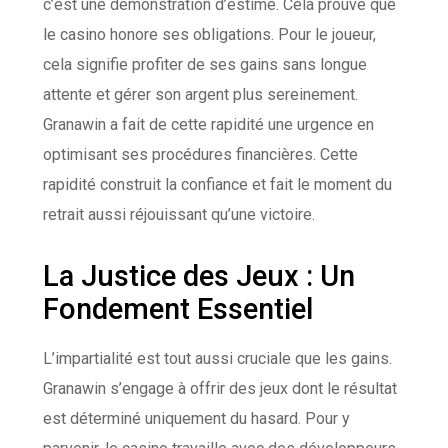
c’est une démonstration d’estime. Cela prouve que
le casino honore ses obligations. Pour le joueur,
cela signifie profiter de ses gains sans longue
attente et gérer son argent plus sereinement.
Granawin a fait de cette rapidité une urgence en
optimisant ses procédures financières. Cette
rapidité construit la confiance et fait le moment du
retrait aussi réjouissant qu’une victoire.
La Justice des Jeux : Un
Fondement Essentiel
L’impartialité est tout aussi cruciale que les gains.
Granawin s’engage à offrir des jeux dont le résultat
est déterminé uniquement du hasard. Pour y