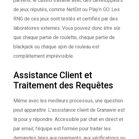
parvenir, le casino travaille avec des développeurs
de jeux réputés, comme NetEnt ou Play’n GO. Les
RNG de ces jeux sont testés et certifiés par des
laboratoires externes. Vous pouvez donc être sûr
que chaque partie de roulette, chaque partie de
blackjack ou chaque spin de rouleau est
complètement imprévisible.
Assistance Client et
Traitement des Requêtes
Même avec les meilleurs processus, une question
peut apparaître. L’assistance client de Granawin est
là pour y répondre. Accessible par chat en direct et
par email, l’équipe est formée pour traiter les
demandes liées aux paiements, aux vérifications ou