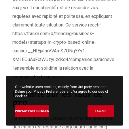
aux jeux. Leur objectif est de résoudre vos
requêtes avec rapidité et politesse, en expliquant
clairement toute situation. Ce service réactif
https://tracxn.com/d/trending-business-
models/startups-in-crypto-based-online-
casino/__HtEjaInrVVAmS7ONgYYy1-
XM1EQuAuFctWUzyuzdkq4/companies
parachève
l’ensemble et solidifie la relation avec la
communauté des joueurs.
Our website uses cookies, mainly from 3rd party services.
La clarté sur les Taux de
Define your Privacy Preferences and/or agree to our use of
cookies.
RTP
PRIVACY PREFERENCES
I AGREE
Le RTP (Retour au Joueur) vous montre quelle part
des mises est restituée aux joueurs sur le long