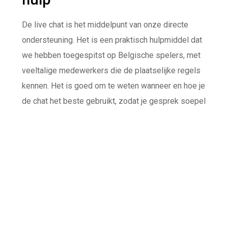
De live chat is het middelpunt van onze directe
ondersteuning. Het is een praktisch hulpmiddel dat
we hebben toegespitst op Belgische spelers, met
veeltalige medewerkers die de plaatselijke regels
kennen. Het is goed om te weten wanneer en hoe je
de chat het beste gebruikt, zodat je gesprek soepel
verloopt.
Tips voor een doeltreffende
chat
Een chatgesprek is verschillend dan een e-mail.
Omdat je live communiceert, is het essentieel om
ondubbelzinnig en to the point te zijn. Begin met