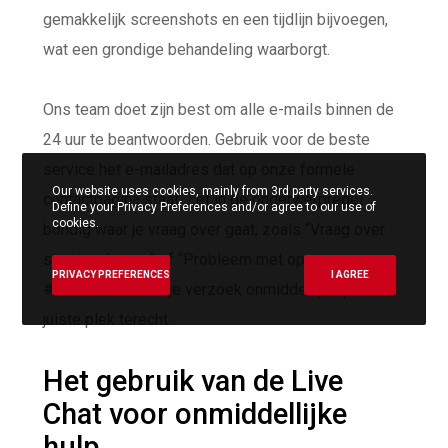
gemakkelijk screenshots en een tijdlijn bijvoegen,
wat een grondige behandeling waarborgt.
Ons team doet zijn best om alle e-mails binnen de
24 uur te beantwoorden. Gebruik voor de beste
service het e-mailadres dat op onze formele
Our website uses cookies, mainly from 3rd party services.
contactpagina staat. Zet in de onderwerpregel
Define your Privacy Preferences and/or agree to our use of
cookies.
bondig waar je vraag over gaat, zoals “Vraag over
stortingsbonus” of “Probleem met opname
PRIVACY PREFERENCES
I AGREE
#XXXX”. Zo komt je verzoek onmiddellijk op de
juiste plek terecht.
Het gebruik van de Live
Chat voor onmiddellijke
hulp