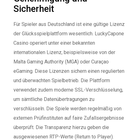
Sicherheit
Für Spieler aus Deutschland ist eine gültige Lizenz
der Glücksspielplattform wesentlich. LuckyCapone
Casino operiert unter einer bekannten
internationalen Lizenz, beispielsweise von der
Malta Gaming Authority (MGA) oder Curaçao
eGaming. Diese Lizenzen sichern einen regulierten
und überwachten Spielbetrieb. Die Plattform
verwendet zudem moderne SSL-Verschlüsselung,
um sämtliche Datenübertragungen zu
verschlüsseln. Die Spiele werden regelmäßig von
externen Prüfinstituten auf faire Zufallsergebnisse
überprüft. Die Transparenz hierzu geben die
ausgewiesenen RTP-Werte (Return to Player).