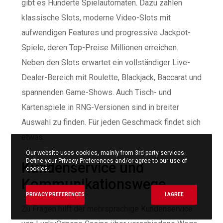
gibt es Hunderte Spielautomaten. Dazu zählen
klassische Slots, moderne Video-Slots mit
aufwendigen Features und progressive Jackpot-
Spiele, deren Top-Preise Millionen erreichen.
Neben den Slots erwartet ein vollständiger Live-
Dealer-Bereich mit Roulette, Blackjack, Baccarat und
spannenden Game-Shows. Auch Tisch- und
Kartenspiele in RNG-Versionen sind in breiter
Auswahl zu finden. Für jeden Geschmack findet sich
etwas.
Our website uses cookies, mainly from 3rd party services.
Define your Privacy Preferences and/or agree to our use of
Kundenservice und
cookies.
Kommunikationswege
PRIVACY PREFERENCES
I AGREE
Zu Fragen hilft der mehrsprachige Kundenservice