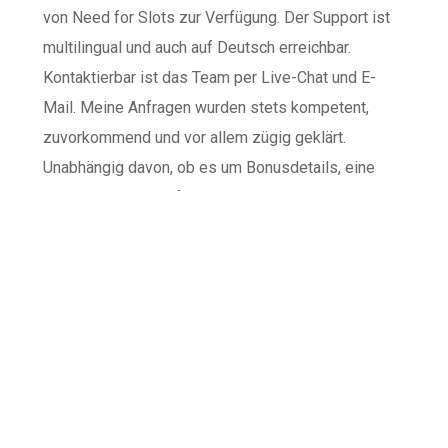
von Need for Slots zur Verfügung. Der Support ist
multilingual und auch auf Deutsch erreichbar.
Kontaktierbar ist das Team per Live-Chat und E-
Mail. Meine Anfragen wurden stets kompetent,
zuvorkommend und vor allem zügig geklärt.
Unabhängig davon, ob es um Bonusdetails, eine
technische Spielanfrage oder Kontobestätigungen
handelte. Ein zuverlässiger Support im Hintergrund
schenkt mir das Gefühl, gut betreut zu sein. Viele
allgemeine Anliegen beantwortet zudem der
ausführliche FAQ-Bereich auf der Website.
Die Entwicklung des
Spielvergnügens mit Need
for Slots