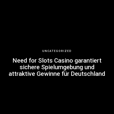
UNCATEGORIZED
Need for Slots Casino garantiert
sichere Spielumgebung und
attraktive Gewinne für Deutschland