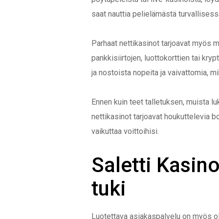
saat nauttia pelielämästä turvallises
Parhaat nettikasinot tarjoavat myös m
pankkisiirtojen, luottokorttien tai kry
ja nostoista nopeita ja vaivattomia, 
Ennen kuin teet talletuksen, muista l
nettikasinot tarjoavat houkuttelevia bon
vaikuttaa voittoihisi.
Saletti Kasino
tuki
Luotettava asiakaspalvelu on myös ol