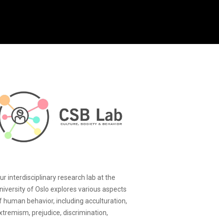
ur interdisciplinary research lab at the
niversity of Oslo explores various aspects
f human behavior, including acculturation,
xtremism, prejudice, discrimination,