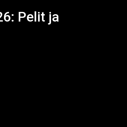
6: Pelit ja