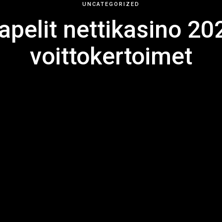
UNCATEGORIZED
pelit nettikasino 202
voittokertoimet