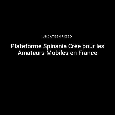
UNCATEGORIZED
Plateforme Spinania Crée pour les
Amateurs Mobiles en France