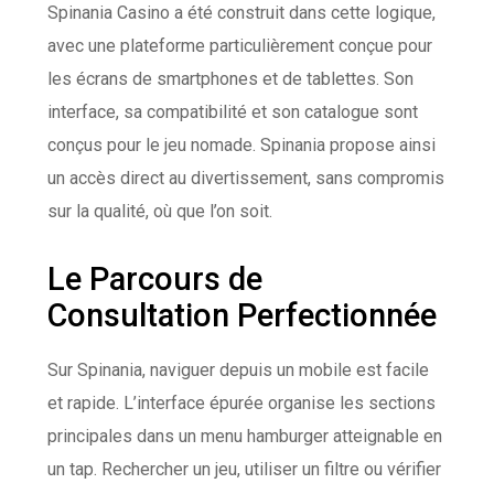
Spinania Casino a été construit dans cette logique,
avec une plateforme particulièrement conçue pour
les écrans de smartphones et de tablettes. Son
interface, sa compatibilité et son catalogue sont
conçus pour le jeu nomade. Spinania propose ainsi
un accès direct au divertissement, sans compromis
sur la qualité, où que l’on soit.
Le Parcours de
Consultation Perfectionnée
Sur Spinania, naviguer depuis un mobile est facile
et rapide. L’interface épurée organise les sections
principales dans un menu hamburger atteignable en
un tap. Rechercher un jeu, utiliser un filtre ou vérifier