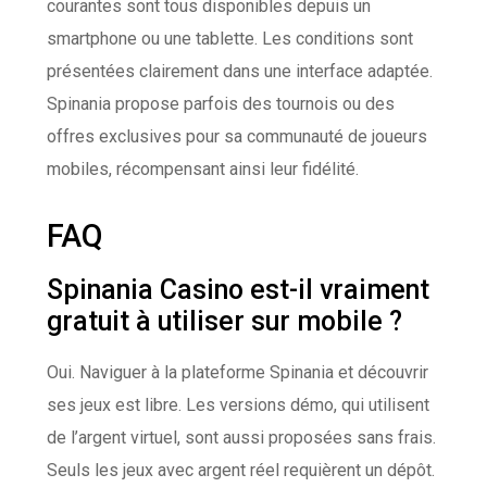
courantes sont tous disponibles depuis un
smartphone ou une tablette. Les conditions sont
présentées clairement dans une interface adaptée.
Spinania propose parfois des tournois ou des
offres exclusives pour sa communauté de joueurs
mobiles, récompensant ainsi leur fidélité.
FAQ
Spinania Casino est-il vraiment
gratuit à utiliser sur mobile ?
Oui. Naviguer à la plateforme Spinania et découvrir
ses jeux est libre. Les versions démo, qui utilisent
de l’argent virtuel, sont aussi proposées sans frais.
Seuls les jeux avec argent réel requièrent un dépôt.