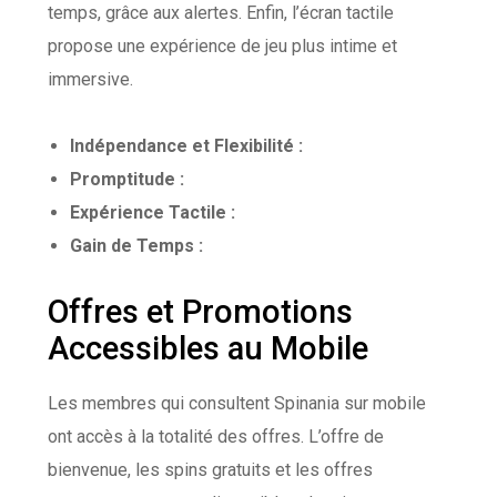
temps, grâce aux alertes. Enfin, l’écran tactile
propose une expérience de jeu plus intime et
immersive.
Indépendance et Flexibilité :
Promptitude :
Expérience Tactile :
Gain de Temps :
Offres et Promotions
Accessibles au Mobile
Les membres qui consultent Spinania sur mobile
ont accès à la totalité des offres. L’offre de
bienvenue, les spins gratuits et les offres