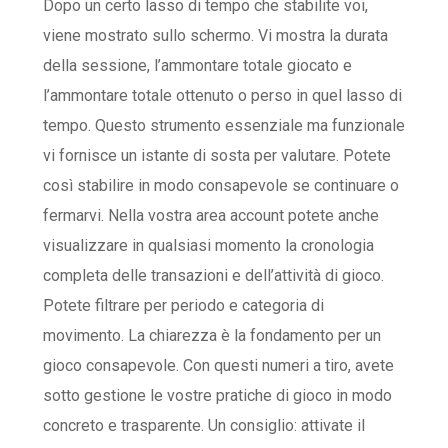
Dopo un certo lasso di tempo che stabilite voi,
viene mostrato sullo schermo. Vi mostra la durata
della sessione, l’ammontare totale giocato e
l’ammontare totale ottenuto o perso in quel lasso di
tempo. Questo strumento essenziale ma funzionale
vi fornisce un istante di sosta per valutare. Potete
così stabilire in modo consapevole se continuare o
fermarvi. Nella vostra area account potete anche
visualizzare in qualsiasi momento la cronologia
completa delle transazioni e dell’attività di gioco.
Potete filtrare per periodo e categoria di
movimento. La chiarezza è la fondamento per un
gioco consapevole. Con questi numeri a tiro, avete
sotto gestione le vostre pratiche di gioco in modo
concreto e trasparente. Un consiglio: attivate il