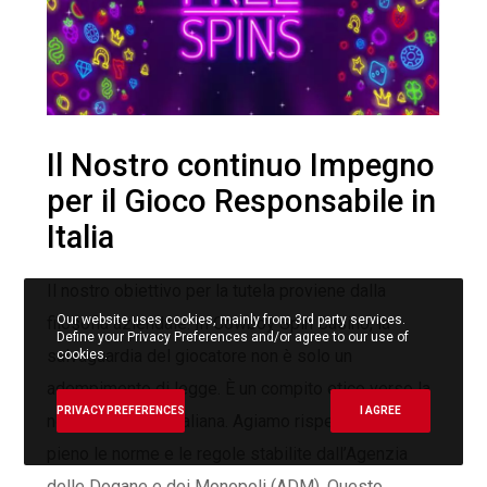
Il Nostro continuo Impegno
per il Gioco Responsabile in
Italia
Il nostro obiettivo per la tutela proviene dalla
Our website uses cookies, mainly from 3rd party services.
filosofia aziendale. In Cowboy Spin Casino, la
Define your Privacy Preferences and/or agree to our use of
salvaguardia del giocatore non è solo un
cookies.
adempimento di legge. È un compito etico verso la
PRIVACY PREFERENCES
I AGREE
nostra comunità italiana. Agiamo rispettando in
pieno le norme e le regole stabilite dall’Agenzia
delle Dogane e dei Monopoli (ADM). Questo