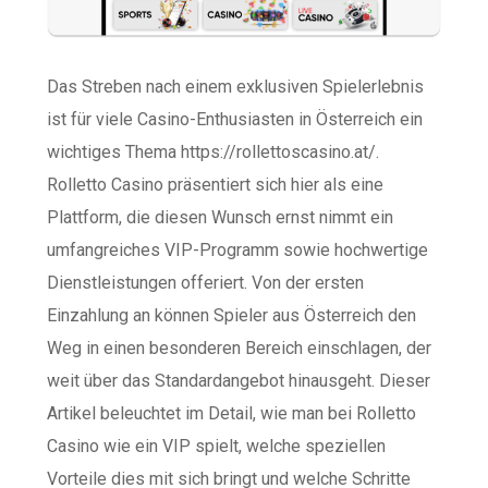
Das Streben nach einem exklusiven Spielerlebnis
ist für viele Casino-Enthusiasten in Österreich ein
wichtiges Thema
https://rollettoscasino.at/
.
Rolletto Casino präsentiert sich hier als eine
Plattform, die diesen Wunsch ernst nimmt ein
umfangreiches VIP-Programm sowie hochwertige
Dienstleistungen offeriert. Von der ersten
Einzahlung an können Spieler aus Österreich den
Weg in einen besonderen Bereich einschlagen, der
weit über das Standardangebot hinausgeht. Dieser
Artikel beleuchtet im Detail, wie man bei Rolletto
Casino wie ein VIP spielt, welche speziellen
Vorteile dies mit sich bringt und welche Schritte