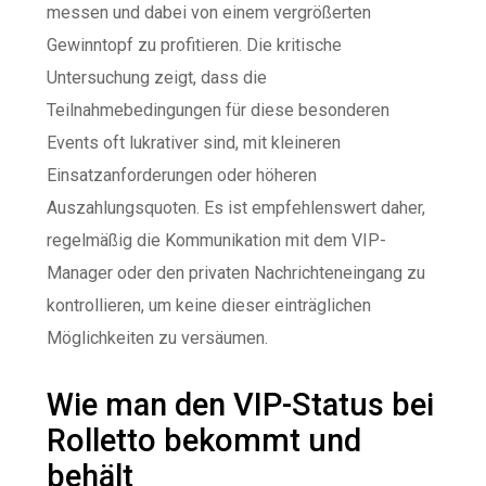
messen und dabei von einem vergrößerten
Gewinntopf zu profitieren. Die kritische
Untersuchung zeigt, dass die
Teilnahmebedingungen für diese besonderen
Events oft lukrativer sind, mit kleineren
Einsatzanforderungen oder höheren
Auszahlungsquoten. Es ist empfehlenswert daher,
regelmäßig die Kommunikation mit dem VIP-
Manager oder den privaten Nachrichteneingang zu
kontrollieren, um keine dieser einträglichen
Möglichkeiten zu versäumen.
Wie man den VIP-Status bei
Rolletto bekommt und
behält