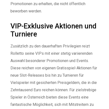
Promotionen zu erhalten, die nicht öffentlich
beworben werden.
VIP-Exklusive Aktionen und
Turniere
Zusätzlich zu den dauerhaften Privilegien reizt
Rolletto seine VIPs mit einer stetig variierenden
Auswahl besonderer Promotionen und Events.
Diese reichen von eigenen Gratisspiel-Aktionen für
neue Slot-Releases bis hin zu Turnieren für
Vielspieler mit gesicherten Preisgeldern, die in die
Zehntausend Euro reichen können. Für zielstrebige
Spieler in Österreich bieten diese Events eine
fantastische Möglichkeit, sich mit Mitstreitern zu