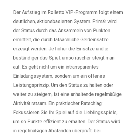
Der Aufstieg im Rolletto VIP-Programm folgt einem
deutlichen, aktionsbasierten System. Primär wird
der Status durch das Ansammeln von Punkten
ermittelt, die durch tatsächliche Geldeinsätze
erzeugt werden. Je höher die Einsätze und je
beständiger das Spiel, umso rascher steigt man
auf. Es geht nicht um ein intransparentes
Einladungssystem, sondern um ein offenes
Leistungsprinzip. Um den Status zu halten oder
weiter zu steigern, ist eine anhaltende regelmäßige
Aktivität ratsam. Ein praktischer Ratschlag:
Fokussieren Sie Ihr Spiel auf die Lieblingsspiele,
um so Punkte effizient zu erhalten. Der Status wird
in regelmäßigen Abständen überprüft; bei