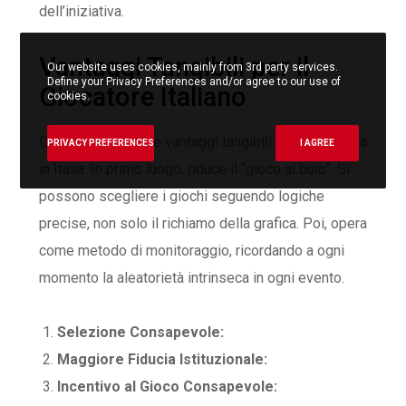
dell’iniziativa.
Vantaggi Tangibili per il
Our website uses cookies, mainly from 3rd party services.
Define your Privacy Preferences and/or agree to our use of
Giocatore Italiano
cookies.
Questa novità offre vantaggi tangibili a chi partecipa
PRIVACY PREFERENCES
I AGREE
in Italia. In primo luogo, riduce il “gioco al buio”. Si
possono scegliere i giochi seguendo logiche
precise, non solo il richiamo della grafica. Poi, opera
come metodo di monitoraggio, ricordando a ogni
momento la aleatorietà intrinseca in ogni evento.
Selezione Consapevole:
Maggiore Fiducia Istituzionale:
Incentivo al Gioco Consapevole: