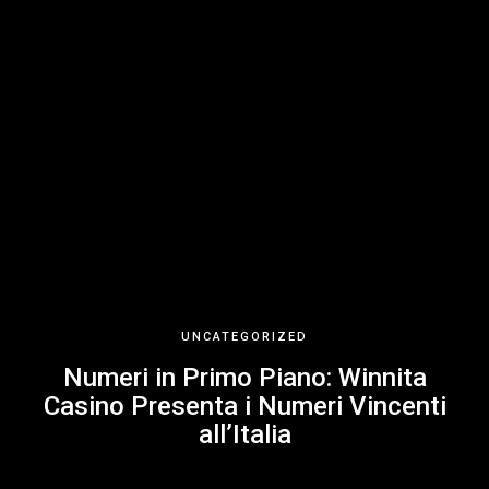
UNCATEGORIZED
Numeri in Primo Piano: Winnita
Casino Presenta i Numeri Vincenti
all’Italia