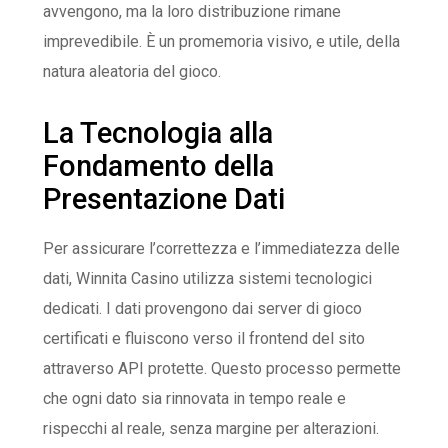
avvengono, ma la loro distribuzione rimane
imprevedibile. È un promemoria visivo, e utile, della
natura aleatoria del gioco.
La Tecnologia alla
Fondamento della
Presentazione Dati
Per assicurare l’correttezza e l’immediatezza delle
dati, Winnita Casino utilizza sistemi tecnologici
dedicati. I dati provengono dai server di gioco
certificati e fluiscono verso il frontend del sito
attraverso API protette. Questo processo permette
che ogni dato sia rinnovata in tempo reale e
rispecchi al reale, senza margine per alterazioni.