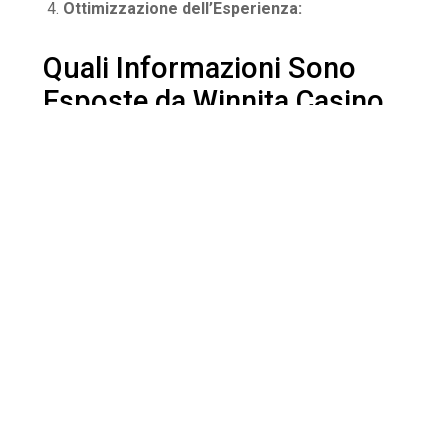
Ottimizzazione dell’Esperienza:
Quali Informazioni Sono
Esposte da Winnita Casino
Winnita Casino ha messo a punto un cruscotto
approfondito, raggiungibile senza passaggi dalla
lobby principale. I dati non sono standard, ma
arrivano da sessioni di gioco reali e recenti. Lo
scopo è fornire un contesto trasparente, per
interpretare la dinamica del gioco che si sta per
lanciare. L’accesso è istantaneo, non occorre
cercare nei termini e condizioni.
Valore di RTP (Return to Player) Effettivo: