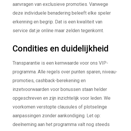
aanvragen van exclusieve promoties. Vanwege
deze individuele benadering beleeft elke speler
erkenning en begrip. Dat is een kwaliteit van
service dat je online maar zelden tegenkomt.
Condities en duidelijkheid
Transparantie is een kernwaarde voor ons VIP-
programma. Alle regels over punten sparen, niveau-
promoties, cashback-berekening en
inzetvoorwaarden voor bonussen staan helder
opgeschreven en zijn inzichtelijk voor leden. We
voorkomen verstopte clausules of plotselinge
aanpassingen zonder aankondiging. Let op:
deelneming aan het programma valt nog steeds