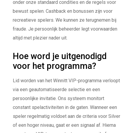
onder onze standaard condities en de regels voor
bewust spelen. Cashback en bonussen zijn voor
recreatieve spelers. We kunnen ze terugnemen bij
fraude. Je persoonlijk beheerder legt voorwaarden
altijd met plezier nader uit.
Hoe word je uitgenodigd
voor het programma?
Lid worden van het Winnitt VIP-programma verloopt
via een geautomatiseerde selectie en een
persoonlijke invitatie. Ons systeem monitort
constant spelactiviteiten in de gaten. Wanneer een
speler regelmatig voldoet aan de criteria voor Silver
of een hoger niveau, gaat er een signaal af. Hierna