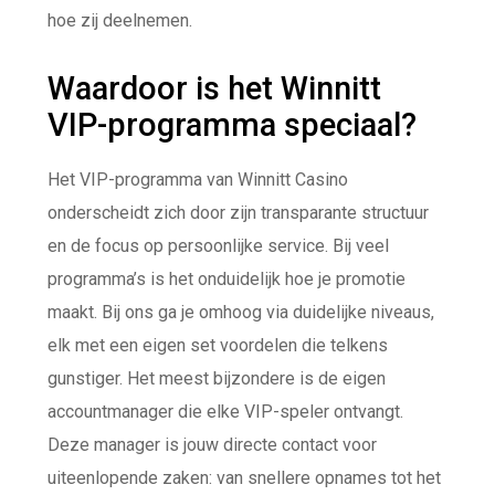
hoe zij deelnemen.
Waardoor is het Winnitt
VIP-programma speciaal?
Het VIP-programma van Winnitt Casino
onderscheidt zich door zijn transparante structuur
en de focus op persoonlijke service. Bij veel
programma’s is het onduidelijk hoe je promotie
maakt. Bij ons ga je omhoog via duidelijke niveaus,
elk met een eigen set voordelen die telkens
gunstiger. Het meest bijzondere is de eigen
accountmanager die elke VIP-speler ontvangt.
Deze manager is jouw directe contact voor
uiteenlopende zaken: van snellere opnames tot het