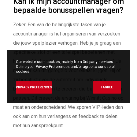
Kan ik mijn accountmanager om
bepaalde bonusspellen vragen?
Zeker. Een van de belangrijkste taken van je
accountmanager is het organiseren van verzoeken
die jouw spelplezier verhogen. Heb je je graag een
specifieke slot of een tafelspel beoefenen met
bonusgeld of onder voordeligere voorwaarden? Je
Our website uses cookies, mainly from 3rd party services.
Define your Privacy Preferences and/or agree to our use of
manager kan dit geregeld voor elkaar krijgen. Hij of
cookies.
zij beschikt over de autoriteit om individuele
PRIVACY PREFERENCES
I AGREE
bonusaanbiedingen te creëren die bij jouw voorkeur
passen. Dit creëert de ervaring bij Winnitt Casino op
maat en onderscheidend. We sporen VIP-leden dan
ook aan om hun verlangens en feedback te delen
met hun aanspreekpunt.