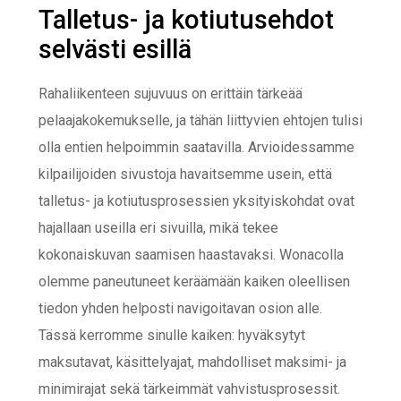
Talletus- ja kotiutusehdot
selvästi esillä
Rahaliikenteen sujuvuus on erittäin tärkeää
pelaajakokemukselle, ja tähän liittyvien ehtojen tulisi
olla entien helpoimmin saatavilla. Arvioidessamme
kilpailijoiden sivustoja havaitsemme usein, että
talletus- ja kotiutusprosessien yksityiskohdat ovat
hajallaan useilla eri sivuilla, mikä tekee
kokonaiskuvan saamisen haastavaksi. Wonacolla
olemme paneutuneet keräämään kaiken oleellisen
tiedon yhden helposti navigoitavan osion alle.
Tässä kerromme sinulle kaiken: hyväksytyt
maksutavat, käsittelyajat, mahdolliset maksimi- ja
minimirajat sekä tärkeimmät vahvistusprosessit.