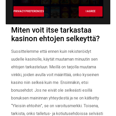
PRIVACY PREFERENCES
I AGREE
Miten voit itse tarkastaa
kasinon ehtojen selkeyttä?
Suosittelemme että ennen kuin rekisteröidyt
uudelle kasinolle, käytät muutaman minuutin sen
ehtojen tarkasteluun. Meillä on tarjolla muutama
vinkki, joiden avulla voit määrittää, onko kyseinen
kasino niin selkeä kuin me. Ensinnäkin, etsi
bonusehdot. Jos ne eivät ole selkeästi esillä
bonuksen maininnan yhteydestä ja ne on kätketty
“Yleisiin ehtoihin”, se on varoitusmerkki. Toisena,
tarkista, onko talletus- ja kotiutusehdoissa selvästi