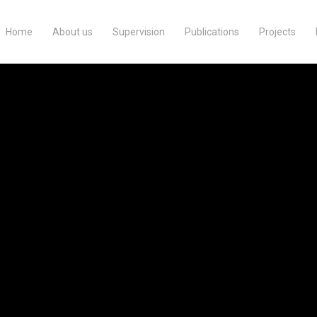
Home
About us
Supervision
Publications
Projects