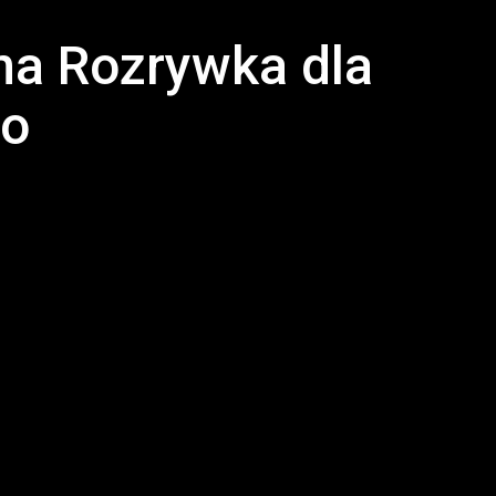
na Rozrywka dla
no