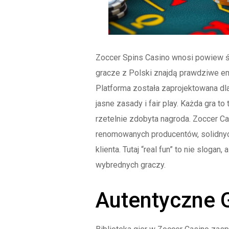
Zoccer Spins
Casino wnosi powiew świ
gracze z Polski znajdą prawdziwe e
Platforma została zaprojektowana dla 
jasne zasady i fair play. Każda gra t
rzetelnie zdobyta nagroda. Zoccer Cas
renomowanych producentów, solidnych
klienta. Tutaj “real fun” to nie sloga
wybrednych graczy.
Autentyczne 