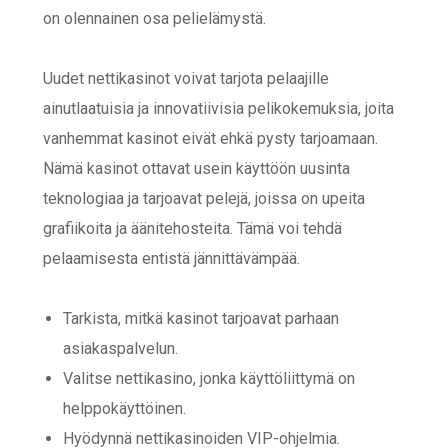
on olennainen osa pelielämystä.
Uudet nettikasinot voivat tarjota pelaajille
ainutlaatuisia ja innovatiivisia pelikokemuksia, joita
vanhemmat kasinot eivät ehkä pysty tarjoamaan.
Nämä kasinot ottavat usein käyttöön uusinta
teknologiaa ja tarjoavat pelejä, joissa on upeita
grafiikoita ja äänitehosteita. Tämä voi tehdä
pelaamisesta entistä jännittävämpää.
Tarkista, mitkä kasinot tarjoavat parhaan
asiakaspalvelun.
Valitse nettikasino, jonka käyttöliittymä on
helppokäyttöinen.
Hyödynnä nettikasinoiden VIP-ohjelmia.