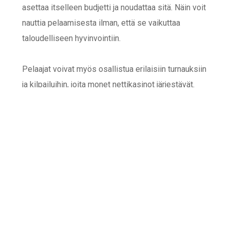
asettaa itselleen budjetti ja noudattaa sitä. Näin voit
nauttia pelaamisesta ilman, että se vaikuttaa
taloudelliseen hyvinvointiin.
Pelaajat voivat myös osallistua erilaisiin turnauksiin
ja kilpailuihin, joita monet nettikasinot järjestävät.
Nämä tapahtumat tarjoavat mahdollisuuden voittaa
lisäpalkintoja ja nauttia kilpailuhengestä. Turnaukset
ovat erityinen tapa kokea jännitystä ja
yhteisöllisyyttä pelaamisen aikana.
Miksi luotettavat kasinot
tarjoavat ilmaispelejä?
Uudet nettikasinot voivat tuoda mukanaan