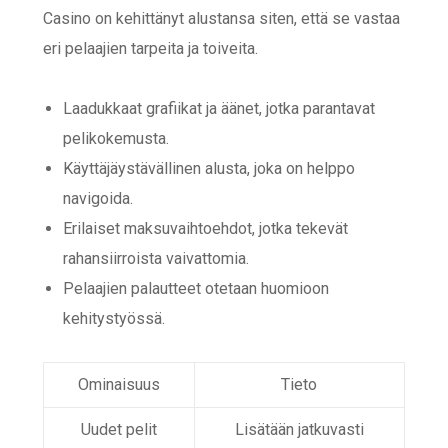
Casino on kehittänyt alustansa siten, että se vastaa
eri pelaajien tarpeita ja toiveita.
Laadukkaat grafiikat ja äänet, jotka parantavat
pelikokemusta.
Käyttäjäystävällinen alusta, joka on helppo
navigoida.
Erilaiset maksuvaihtoehdot, jotka tekevät
rahansiirroista vaivattomia.
Pelaajien palautteet otetaan huomioon
kehitystyössä.
Ominaisuus
Tieto
Uudet pelit
Lisätään jatkuvasti