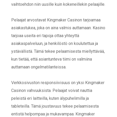
vaihtoehdon niin uusille kuin kokeneillekin pelaajille.
Pelaajat arvostavat Kingmaker Casinon tarjoamaa
asiakastukea, joka on aina valmis auttamaan. Kasino
tarjoaa useita eri tapoja ottaa yhteyttä
asiakaspalveluun, ja henkilöstö on koulutettua ja
ystävällistä. Tämä tekee pelaamisesta miellyttävää,
kun tietää, että asiantunteva tiimi on valmiina
auttamaan ongelmatilanteissa.
Verkkosivuston responsiivisuus on yksi Kingmaker
Casinon vahvuuksista. Pelaajat voivat nauttia
peleistä eri laitteilla, kuten älypuhelimilla ja
tableteilla. Tämä joustavuus tekee pelaamisesta
entistä helpompaa ja mukavampaa. Kingmaker