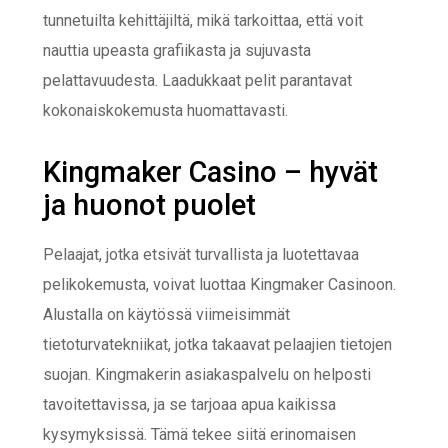
tunnetuilta kehittäjiltä, mikä tarkoittaa, että voit
nauttia upeasta grafiikasta ja sujuvasta
pelattavuudesta. Laadukkaat pelit parantavat
kokonaiskokemusta huomattavasti.
Kingmaker Casino – hyvät
ja huonot puolet
Pelaajat, jotka etsivät turvallista ja luotettavaa
pelikokemusta, voivat luottaa Kingmaker Casinoon.
Alustalla on käytössä viimeisimmät
tietoturvatekniikat, jotka takaavat pelaajien tietojen
suojan. Kingmakerin asiakaspalvelu on helposti
tavoitettavissa, ja se tarjoaa apua kaikissa
kysymyksissä. Tämä tekee siitä erinomaisen