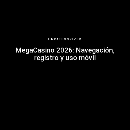
UNCATEGORIZED
MegaCasino 2026: Navegación,
registro y uso móvil