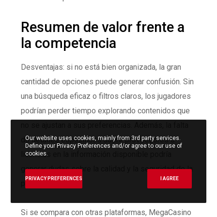
Resumen de valor frente a
la competencia
Desventajas: si no está bien organizada, la gran
cantidad de opciones puede generar confusión. Sin
una búsqueda eficaz o filtros claros, los jugadores
podrían perder tiempo explorando contenidos que
no se ajustan a sus preferencias. Además, la falta
Our website uses cookies, mainly from 3rd party services.
de detalles específicos sobre proveedores o
Define your Privacy Preferences and/or agree to our use of
licencias en la información disponible podría
cookies.
generar dudas sobre la calidad y la seguridad de la
PRIVACY PREFERENCES
I AGREE
plataforma.
Si se compara con otras plataformas, MegaCasino