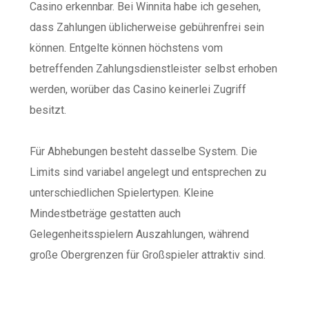
Casino erkennbar. Bei Winnita habe ich gesehen,
dass Zahlungen üblicherweise gebührenfrei sein
können. Entgelte können höchstens vom
betreffenden Zahlungsdienstleister selbst erhoben
werden, worüber das Casino keinerlei Zugriff
besitzt.
Für Abhebungen besteht dasselbe System. Die
Limits sind variabel angelegt und entsprechen zu
unterschiedlichen Spielertypen. Kleine
Mindestbeträge gestatten auch
Gelegenheitsspielern Auszahlungen, während
große Obergrenzen für Großspieler attraktiv sind.
Diese Informationen stehen stets deutlich im
Bereich der Kasse.