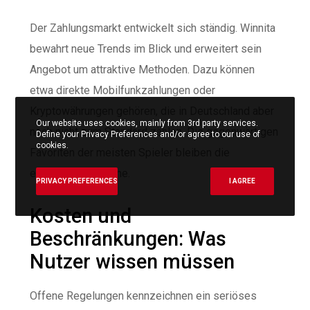
Der Zahlungsmarkt entwickelt sich ständig. Winnita
bewahrt neue Trends im Blick und erweitert sein
Angebot um attraktive Methoden. Dazu können
etwa direkte Mobilfunkzahlungen oder
Kryptowährungen gehören, die in Deutschland aber
Our website uses cookies, mainly from 3rd party services.
noch nicht zum Standard zählen. Die gegenwärtigen
Define your Privacy Preferences and/or agree to our use of
cookies.
Favoriten der meisten Spieler bleiben die
etablierten Systeme.
PRIVACY PREFERENCES
I AGREE
Kosten und
Beschränkungen: Was
Nutzer wissen müssen
Offene Regelungen kennzeichnen ein seriöses