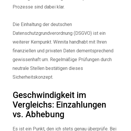
Prozesse sind dabei klar.
Die Einhaltung der deutschen
Datenschutzgrundverordnung (DSGVO) ist ein
weiterer Kernpunkt. Winnita handhabt mit Ihren
finanziellen und privaten Daten dementsprechend
gewissenhaft um. Regelmäßige Prüfungen durch
neutrale Stellen bestätigen dieses
Sicherheitskonzept.
Geschwindigkeit im
Vergleichs: Einzahlungen
vs. Abhebung
Es ist ein Punkt, den ich stets genau überprüfe. Bei