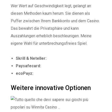
Wer Wert auf Geschwindigkeit legt, gelangt an
diesen Methoden kaum herum. Sie dienen als
Puffer zwischen Ihrem Bankkonto und dem Casino.
Das bewahrt die Privatsphäre und kann
Auszahlungen erheblich beschleunigen. Meine
eigene Wahl für unterbrechungsfreies Spiel.
Skrill & Neteller:
Paysafecard:
ecoPayz:
Weitere innovative Optionen