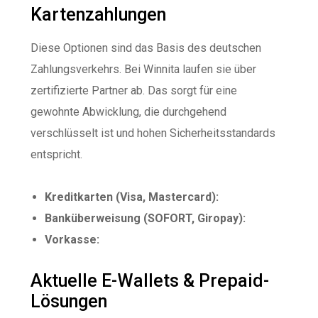
Kartenzahlungen
Diese Optionen sind das Basis des deutschen
Zahlungsverkehrs. Bei Winnita laufen sie über
zertifizierte Partner ab. Das sorgt für eine
gewohnte Abwicklung, die durchgehend
verschlüsselt ist und hohen Sicherheitsstandards
entspricht.
Kreditkarten (Visa, Mastercard):
Banküberweisung (SOFORT, Giropay):
Vorkasse:
Aktuelle E-Wallets & Prepaid-
Lösungen