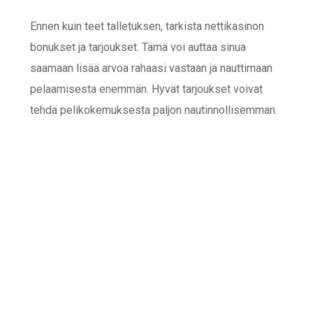
Ennen kuin teet talletuksen, tarkista nettikasinon
bonukset ja tarjoukset. Tämä voi auttaa sinua
saamaan lisää arvoa rahaasi vastaan ja nauttimaan
pelaamisesta enemmän. Hyvät tarjoukset voivat
tehdä pelikokemuksesta paljon nautinnollisemman.
Arvostelut: nettikasinoiden
pelien tarjoamat voitot ja
mahdollisuudet
Ennen pelaamista on tärkeää arvioida nettikasinon
mainetta ja luotettavuutta. Luotettava kasino takaa
turvallisen ja hauskan pelikokemuksen. Lue
arvosteluja ja tutustu kasinon taustatietoihin ennen