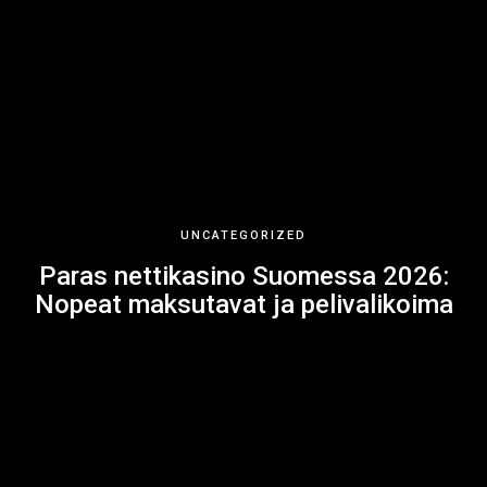
UNCATEGORIZED
Paras nettikasino Suomessa 2026:
Nopeat maksutavat ja pelivalikoima