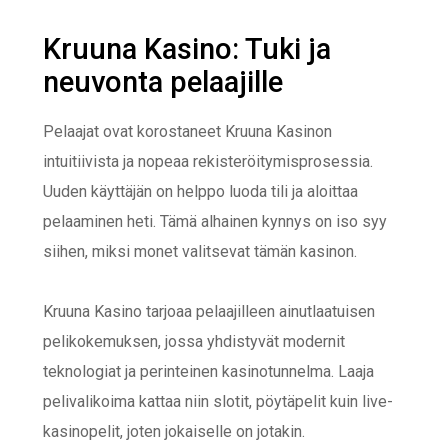
Kruuna Kasino: Tuki ja
neuvonta pelaajille
Pelaajat ovat korostaneet Kruuna Kasinon
intuitiivista ja nopeaa rekisteröitymisprosessia.
Uuden käyttäjän on helppo luoda tili ja aloittaa
pelaaminen heti. Tämä alhainen kynnys on iso syy
siihen, miksi monet valitsevat tämän kasinon.
Kruuna Kasino tarjoaa pelaajilleen ainutlaatuisen
pelikokemuksen, jossa yhdistyvät modernit
teknologiat ja perinteinen kasinotunnelma. Laaja
pelivalikoima kattaa niin slotit, pöytäpelit kuin live-
kasinopelit, joten jokaiselle on jotakin.