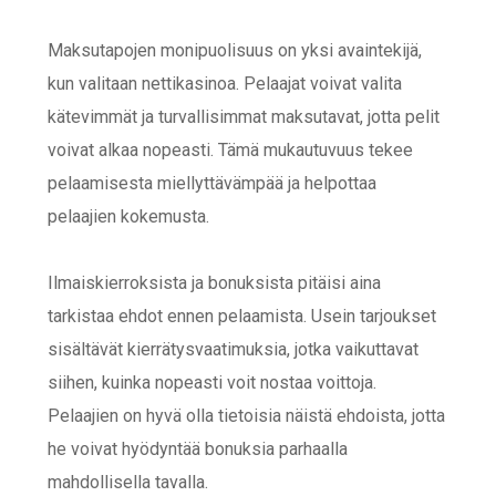
Maksutapojen monipuolisuus on yksi avaintekijä,
kun valitaan nettikasinoa. Pelaajat voivat valita
kätevimmät ja turvallisimmat maksutavat, jotta pelit
voivat alkaa nopeasti. Tämä mukautuvuus tekee
pelaamisesta miellyttävämpää ja helpottaa
pelaajien kokemusta.
Ilmaiskierroksista ja bonuksista pitäisi aina
tarkistaa ehdot ennen pelaamista. Usein tarjoukset
sisältävät kierrätysvaatimuksia, jotka vaikuttavat
siihen, kuinka nopeasti voit nostaa voittoja.
Pelaajien on hyvä olla tietoisia näistä ehdoista, jotta
he voivat hyödyntää bonuksia parhaalla
mahdollisella tavalla.