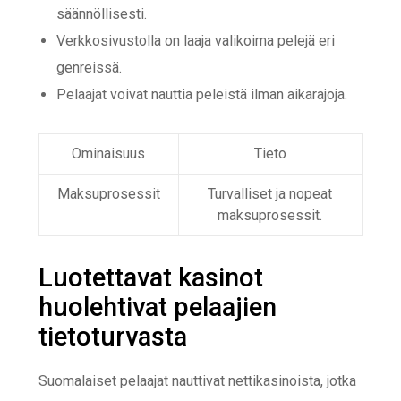
säännöllisesti.
Verkkosivustolla on laaja valikoima pelejä eri
genreissä.
Pelaajat voivat nauttia peleistä ilman aikarajoja.
Ominaisuus
Tieto
Maksuprosessit
Turvalliset ja nopeat
maksuprosessit.
Luotettavat kasinot
huolehtivat pelaajien
tietoturvasta
Suomalaiset pelaajat nauttivat nettikasinoista, jotka