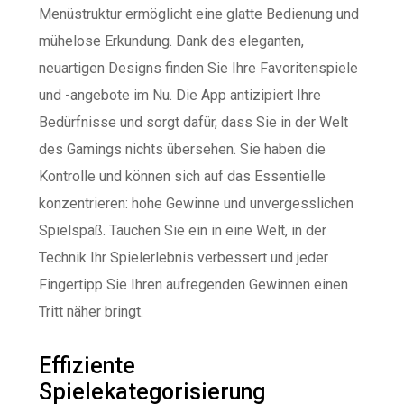
Menüstruktur ermöglicht eine glatte Bedienung und
mühelose Erkundung. Dank des eleganten,
neuartigen Designs finden Sie Ihre Favoritenspiele
und -angebote im Nu. Die App antizipiert Ihre
Bedürfnisse und sorgt dafür, dass Sie in der Welt
des Gamings nichts übersehen. Sie haben die
Kontrolle und können sich auf das Essentielle
konzentrieren: hohe Gewinne und unvergesslichen
Spielspaß. Tauchen Sie ein in eine Welt, in der
Technik Ihr Spielerlebnis verbessert und jeder
Fingertipp Sie Ihren aufregenden Gewinnen einen
Tritt näher bringt.
Effiziente
Spielekategorisierung