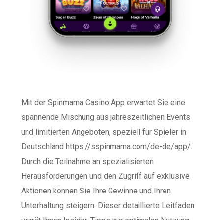
Mit der Spinmama Casino App erwartet Sie eine
spannende Mischung aus jahreszeitlichen Events
und limitierten Angeboten, speziell für Spieler in
Deutschland
https://sspinmama.com/de-de/app/
.
Durch die Teilnahme an spezialisierten
Herausforderungen und den Zugriff auf exklusive
Aktionen können Sie Ihre Gewinne und Ihren
Unterhaltung steigern. Dieser detaillierte Leitfaden