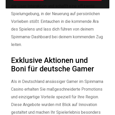
die User-Interaktion und schafft eine effiziente
Spielumgebung, in der Neuerung auf persönlichen
Vorlieben stößt. Eintauchen in die kommende Ära
des Spielens und lass dich führen von deinem
Spinmama-Dashboard bei deinem kommenden Zug
leiten.
Exklusive Aktionen und
Boni für deutsche Gamer
Als in Deutschland ansässiger Gamer im Spinmama
Casino erhalten Sie maßgeschneiderte Promotions
und einzigartige Vorteile speziell für Ihre Region.
Diese Angebote wurden mit Blick auf Innovation
gestaltet und machen Ihr Spielerlebnis besonders