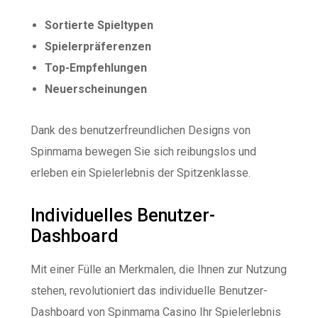
Sortierte Spieltypen
Spielerpräferenzen
Top-Empfehlungen
Neuerscheinungen
Dank des benutzerfreundlichen Designs von
Spinmama bewegen Sie sich reibungslos und
erleben ein Spielerlebnis der Spitzenklasse.
Individuelles Benutzer-
Dashboard
Mit einer Fülle an Merkmalen, die Ihnen zur Nutzung
stehen, revolutioniert das individuelle Benutzer-
Dashboard von Spinmama Casino Ihr Spielerlebnis