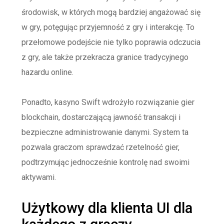
środowisk, w których mogą bardziej angażować się
w gry, potęgując przyjemność z gry i interakcję. To
przełomowe podejście nie tylko poprawia odczucia
z gry, ale także przekracza granice tradycyjnego
hazardu online.
Ponadto, kasyno Swift wdrożyło rozwiązanie gier
blockchain, dostarczającą jawność transakcji i
bezpieczne administrowanie danymi. System ta
pozwala graczom sprawdzać rzetelność gier,
podtrzymując jednocześnie kontrolę nad swoimi
aktywami.
Użytkowy dla klienta UI dla