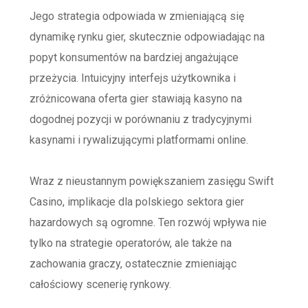
Jego strategia odpowiada w zmieniającą się
dynamikę rynku gier, skutecznie odpowiadając na
popyt konsumentów na bardziej angażujące
przeżycia. Intuicyjny interfejs użytkownika i
zróżnicowana oferta gier stawiają kasyno na
dogodnej pozycji w porównaniu z tradycyjnymi
kasynami i rywalizującymi platformami online.
Wraz z nieustannym powiększaniem zasięgu Swift
Casino, implikacje dla polskiego sektora gier
hazardowych są ogromne. Ten rozwój wpływa nie
tylko na strategie operatorów, ale także na
zachowania graczy, ostatecznie zmieniając
całościowy scenerię rynkowy.