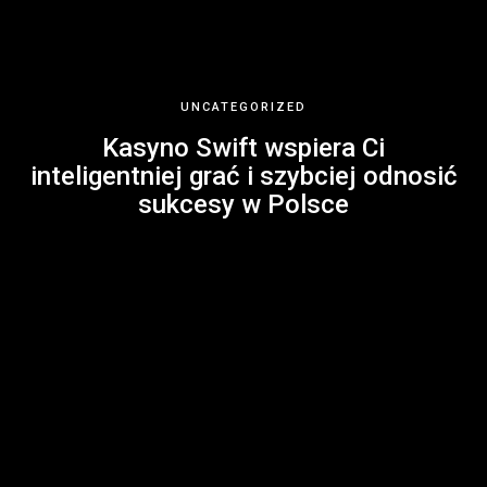
UNCATEGORIZED
Kasyno Swift wspiera Ci
inteligentniej grać i szybciej odnosić
sukcesy w Polsce