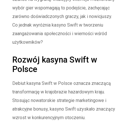
wybór gier wspomagają to podejście, zachęcając
zarówno doświadczonych graczy, jak i nowicjuszy.
Co jednak wyróżnia kasyno Swift w tworzeniu
zaangażowania społeczności i wierności wśród
użytkowników?
Rozwój kasyna Swift w
Polsce
Debiut kasyna Swift w Polsce oznacza znaczącą
transformację w krajobrazie hazardowym kraju.
Stosując nowatorskie strategie marketingowe i
atrakcyjne bonusy, kasyno Swift uzyskało znaczący
wzrost w konkurencyjnym otoczeniu.