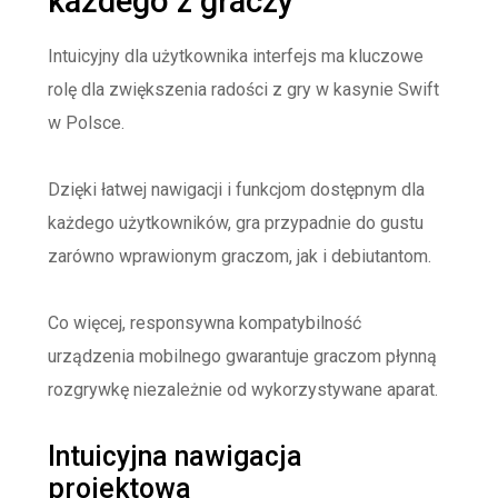
każdego z graczy
Intuicyjny dla użytkownika interfejs ma kluczowe
rolę dla zwiększenia radości z gry w kasynie Swift
w Polsce.
Dzięki łatwej nawigacji i funkcjom dostępnym dla
każdego użytkowników, gra przypadnie do gustu
zarówno wprawionym graczom, jak i debiutantom.
Co więcej, responsywna kompatybilność
urządzenia mobilnego gwarantuje graczom płynną
rozgrywkę niezależnie od wykorzystywane aparat.
Intuicyjna nawigacja
projektowa