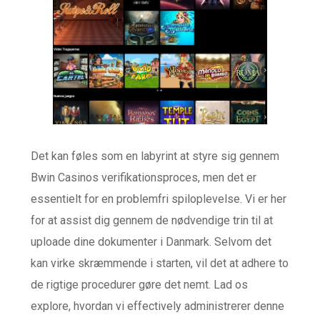
Det kan føles som en labyrint at styre sig gennem
Bwin Casinos verifikationsproces, men det er
essentielt for en problemfri spiloplevelse. Vi er her
for at assist dig gennem de nødvendige trin til at
uploade dine dokumenter i Danmark. Selvom det
kan virke skræmmende i starten, vil det at adhere to
de rigtige procedurer gøre det nemt. Lad os
explore, hvordan vi effectively administrerer denne