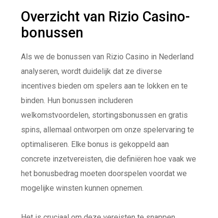
Overzicht van Rizio Casino-
bonussen
Als we de bonussen van Rizio Casino in Nederland
analyseren, wordt duidelijk dat ze diverse
incentives bieden om spelers aan te lokken en te
binden. Hun bonussen includeren
welkomstvoordelen, stortingsbonussen en gratis
spins, allemaal ontworpen om onze spelervaring te
optimaliseren. Elke bonus is gekoppeld aan
concrete inzetvereisten, die definiëren hoe vaak we
het bonusbedrag moeten doorspelen voordat we
mogelijke winsten kunnen opnemen.
Het is cruciaal om deze vereisten te snappen,