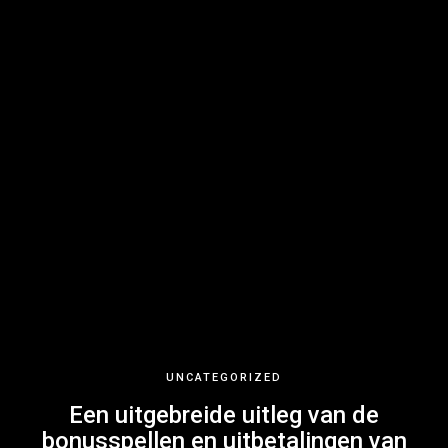
UNCATEGORIZED
Een uitgebreide uitleg van de
bonusspellen en uitbetalingen van