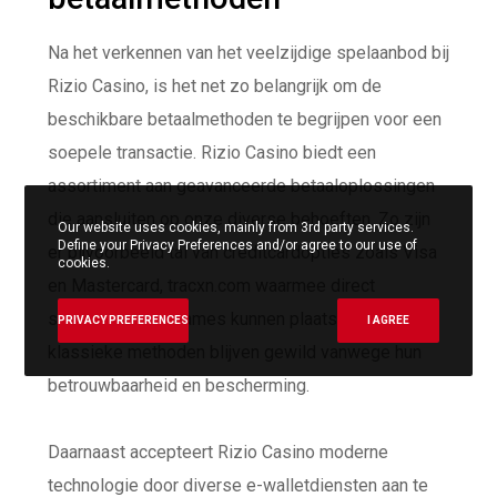
Na het verkennen van het veelzijdige spelaanbod bij
Rizio Casino, is het net zo belangrijk om de
beschikbare betaalmethoden te begrijpen voor een
soepele transactie. Rizio Casino biedt een
assortiment aan geavanceerde betaaloplossingen
die aansluiten op onze diverse behoeften. Zo zijn
Our website uses cookies, mainly from 3rd party services.
Define your Privacy Preferences and/or agree to our use of
er bijvoorbeeld tal van creditcardopties zoals Visa
cookies.
en Mastercard,
tracxn.com
waarmee direct
stortingen en opnames kunnen plaatsvinden. Deze
PRIVACY PREFERENCES
I AGREE
klassieke methoden blijven gewild vanwege hun
betrouwbaarheid en bescherming.
Daarnaast accepteert Rizio Casino moderne
technologie door diverse e-walletdiensten aan te