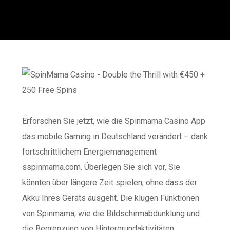
Erforschen Sie jetzt, wie die Spinmama Casino App
das mobile Gaming in Deutschland verändert – dank
fortschrittlichem Energiemanagement
sspinmama.com
. Überlegen Sie sich vor, Sie
könnten über längere Zeit spielen, ohne dass der
Akku Ihres Geräts ausgeht. Die klugen Funktionen
von Spinmama, wie die Bildschirmabdunklung und
die Begrenzung von Hintergrundaktivitäten,