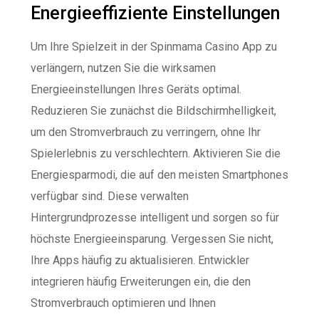
Energieeffiziente Einstellungen
Um Ihre Spielzeit in der Spinmama Casino App zu
verlängern, nutzen Sie die wirksamen
Energieeinstellungen Ihres Geräts optimal.
Reduzieren Sie zunächst die Bildschirmhelligkeit,
um den Stromverbrauch zu verringern, ohne Ihr
Spielerlebnis zu verschlechtern. Aktivieren Sie die
Energiesparmodi, die auf den meisten Smartphones
verfügbar sind. Diese verwalten
Hintergrundprozesse intelligent und sorgen so für
höchste Energieeinsparung. Vergessen Sie nicht,
Ihre Apps häufig zu aktualisieren. Entwickler
integrieren häufig Erweiterungen ein, die den
Stromverbrauch optimieren und Ihnen