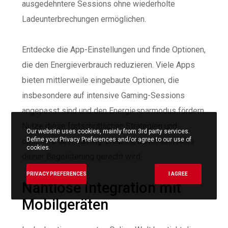
ausgedehntere Sessions ohne wiederholte
Ladeunterbrechungen ermöglichen.
Entdecke die App-Einstellungen und finde Optionen,
die den Energieverbrauch reduzieren. Viele Apps
bieten mittlerweile eingebaute Optionen, die
insbesondere auf intensive Gaming-Sessions
angepasst sind und den Energiesparmodus fördern.
Nutze diese fortschrittlichen Strategien und
Our website uses cookies, mainly from 3rd party services.
Define your Privacy Preferences and/or agree to our use of
optimiere dein Gaming-Erlebnis, damit dein Akku
cookies.
deiner Begeisterung gerecht wird.
PRIVACY PREFERENCES
I AGREE
Nahtlose Integration mit
Mobilgeräten