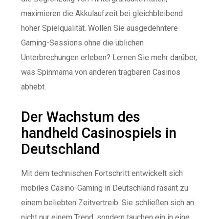
maximieren die Akkulaufzeit bei gleichbleibend
hoher Spielqualität. Wollen Sie ausgedehntere
Gaming-Sessions ohne die üblichen
Unterbrechungen erleben? Lernen Sie mehr darüber,
was Spinmama von anderen tragbaren Casinos
abhebt.
Der Wachstum des
handheld Casinospiels in
Deutschland
Mit dem technischen Fortschritt entwickelt sich
mobiles Casino-Gaming in Deutschland rasant zu
einem beliebten Zeitvertreib. Sie schließen sich an
nicht nur einem Trend, sondern tauchen ein in eine