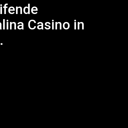
ifende
lina Casino in
.