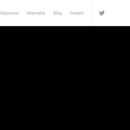
Resources
Internship
Blog
Contact