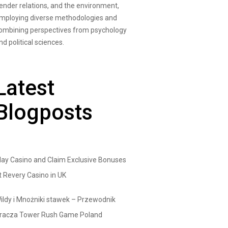
ender relations, and the environment,
mploying diverse methodologies and
ombining perspectives from psychology
nd political sciences.
Latest
Blogposts
lay Casino and Claim Exclusive Bonuses
t Revery Casino in UK
ildy i Mnożniki stawek – Przewodnik
racza Tower Rush Game Poland