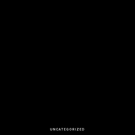
UNCATEGORIZED