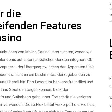
g
e
r die
c
a
eifenden Features
asino
Funktionen von Malina Casino untersuchten, waren wir
lerlebnis auf unterschiedlichen Geräten integriert. Ob
omputer – der Übergang zwischen den Apparaten fühlt
lieben es, nicht an ein bestimmtes Gerät gebunden zu
P
 uns überall hin. Das Layout ist benutzerfreundlich und
a
t ins Spiel einsteigen können. Dank der
fs und Guthabens geht unser Fortschritt nie verloren,
W
verwenden. Diese Flexibilität verkörpert die Freiheit,
G