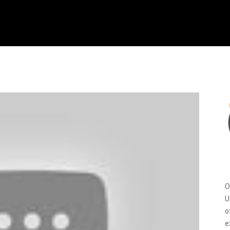
O
U
o
e