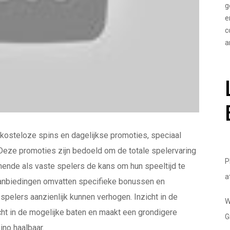
g
e
c
a
kosteloze spins en dagelijkse promoties, speciaal
Deze promoties zijn bedoeld om de totale spelervaring
P
ende als vaste spelers de kans om hun speeltijd te
a
anbiedingen omvatten specifieke bonussen en
spelers aanzienlijk kunnen verhogen. Inzicht in de
W
cht in de mogelijke baten en maakt een grondigere
G
ino haalbaar.