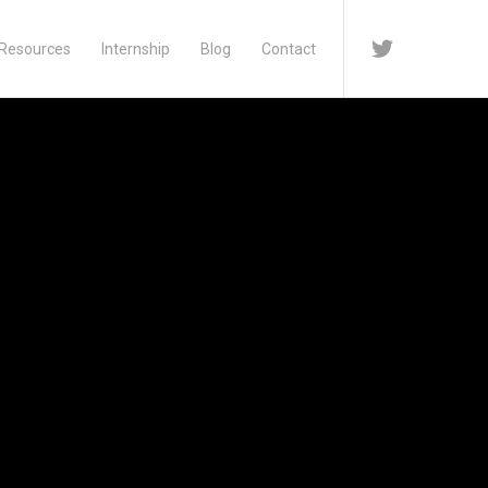
Resources
Internship
Blog
Contact