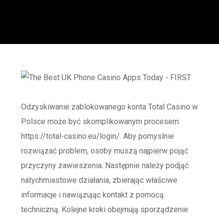
Odzyskiwanie zablokowanego konta Total Casino w
Polsce może być skomplikowanym procesem
https://total-casino.eu/login/
. Aby pomyslnie
rozwiązać problem, osoby muszą najpierw pojąć
przyczyny zawieszenia. Następnie należy podjąć
natychmiastowe działania, zbierając właściwe
informacje i nawiązując kontakt z pomocą
techniczną. Kolejne kroki obejmują sporządzenie