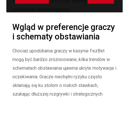
tymi stawkami może istotnie wpłynąć na
całościowe wrażenia gracza.
Wgląd w preferencje graczy
i schematy obstawiania
Chociaż upodobania graczy w kasynie FezBet
mogą być bardzo zróżnicowane, kilka trendów w
schematach obstawiania ujawnia ukryte motywacje i
oczekiwania. Gracze niechętni ryzyku często
skłaniają się ku stołom o niskich stawkach,
szukając dłuższej rozgrywki i strategicznych
możliwości bez znacznej presji finansowej. Z kolei
gracze o wysokich stawkach wykazują skłonność
do szybkich wyników i wysokich wygranych, co
odzwierciedla preferencję dla emocji i szybkiej