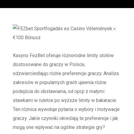
Kasyno FezBet oferuje różnorodne limity stołów
dostosowane do graczy w Polsce,
odzwierciedlając różne preferencje graczy. Analiza
zakresów w popularnych grach ujawnia różne
podejścia do obstawiania, od opcji z małymi
stawkami w ruletce po wyższe limity w bakaracie.
Ten różnica wywołuje pytania o wybory i motywacje
graczy. Jakie czynniki określają te preferencje i jak
mogą one wpływać na ogólne strategie gry?