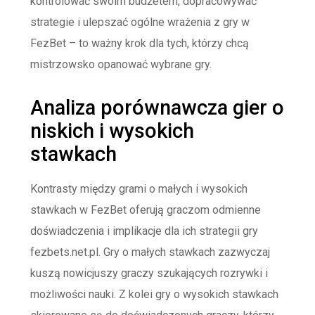
kontrolować swoim budżetem, dopracowywać
strategie i ulepszać ogólne wrażenia z gry w
FezBet – to ważny krok dla tych, którzy chcą
mistrzowsko opanować wybrane gry.
Analiza porównawcza gier o
niskich i wysokich
stawkach
Kontrasty między grami o małych i wysokich
stawkach w FezBet oferują graczom odmienne
doświadczenia i implikacje dla ich strategii gry
fezbets.net.pl
. Gry o małych stawkach zazwyczaj
kuszą nowicjuszy graczy szukających rozrywki i
możliwości nauki. Z kolei gry o wysokich stawkach