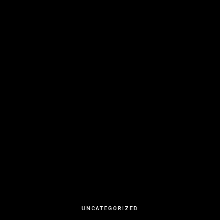
UNCATEGORIZED