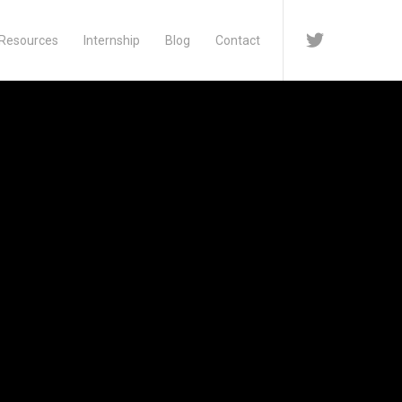
Resources
Internship
Blog
Contact