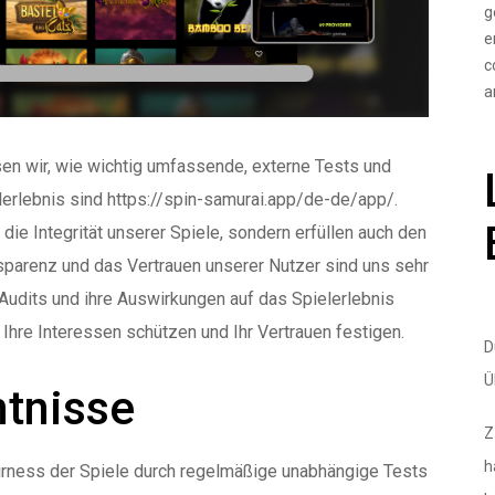
g
e
c
a
en wir, wie wichtig umfassende, externe Tests und
elerlebnis sind
https://spin-samurai.app/de-de/app/
.
 die Integrität unserer Spiele, sondern erfüllen auch den
nsparenz und das Vertrauen unserer Nutzer sind uns sehr
 Audits und ihre Auswirkungen auf das Spielerlebnis
e Ihre Interessen schützen und Ihr Vertrauen festigen.
D
Ü
ntnisse
Z
h
irness der Spiele durch regelmäßige unabhängige Tests