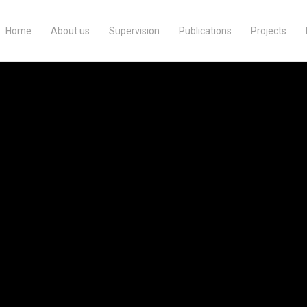
Home
About us
Supervision
Publications
Projects