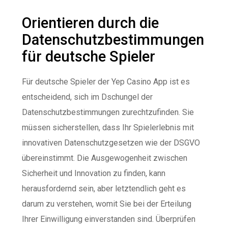
Orientieren durch die
Datenschutzbestimmungen
für deutsche Spieler
Für deutsche Spieler der Yep Casino App ist es
entscheidend, sich im Dschungel der
Datenschutzbestimmungen zurechtzufinden. Sie
müssen sicherstellen, dass Ihr Spielerlebnis mit
innovativen Datenschutzgesetzen wie der DSGVO
übereinstimmt. Die Ausgewogenheit zwischen
Sicherheit und Innovation zu finden, kann
herausfordernd sein, aber letztendlich geht es
darum zu verstehen, womit Sie bei der Erteilung
Ihrer Einwilligung einverstanden sind. Überprüfen