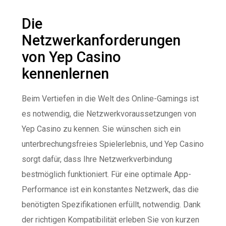
Die
Netzwerkanforderungen
von Yep Casino
kennenlernen
Beim Vertiefen in die Welt des Online-Gamings ist
es notwendig, die Netzwerkvoraussetzungen von
Yep Casino zu kennen. Sie wünschen sich ein
unterbrechungsfreies Spielerlebnis, und Yep Casino
sorgt dafür, dass Ihre Netzwerkverbindung
bestmöglich funktioniert. Für eine optimale App-
Performance ist ein konstantes Netzwerk, das die
benötigten Spezifikationen erfüllt, notwendig. Dank
der richtigen Kompatibilität erleben Sie von kurzen