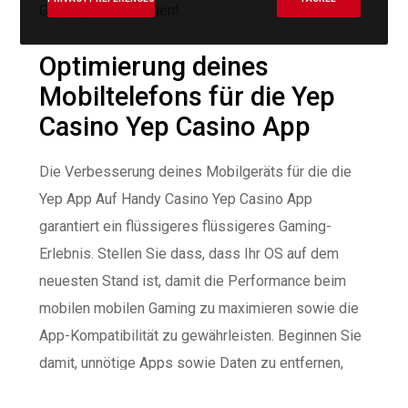
Gaming mit Vertrauen!
Optimierung deines
Mobiltelefons für die Yep
Casino Yep Casino App
Die Verbesserung deines Mobilgeräts für die die
Yep App Auf Handy
Casino Yep Casino App
garantiert ein flüssigeres flüssigeres Gaming-
Erlebnis. Stellen Sie dass, dass Ihr OS auf dem
neuesten Stand ist, damit die Performance beim
mobilen mobilen Gaming zu maximieren sowie die
App-Kompatibilität zu gewährleisten. Beginnen Sie
damit, unnötige Apps sowie Daten zu entfernen,
damit Speicherplatz für optimales Gaming zu