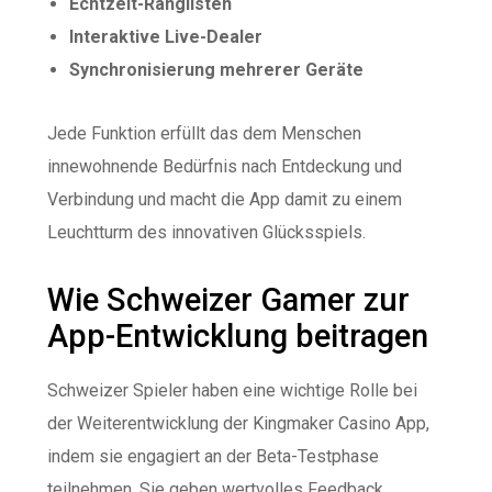
Echtzeit-Ranglisten
Interaktive Live-Dealer
Synchronisierung mehrerer Geräte
Jede Funktion erfüllt das dem Menschen
innewohnende Bedürfnis nach Entdeckung und
Verbindung und macht die App damit zu einem
Leuchtturm des innovativen Glücksspiels.
Wie Schweizer Gamer zur
App-Entwicklung beitragen
Schweizer Spieler haben eine wichtige Rolle bei
der Weiterentwicklung der Kingmaker Casino App,
indem sie engagiert an der Beta-Testphase
teilnehmen. Sie geben wertvolles Feedback,