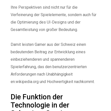
Ihre Perspektiven sind nicht nur für die
Verfeinerung der Spielelemente, sondern auch für
die Optimierung des UI-Designs und der
Gesamtleistung von großer Bedeutung.
Damit leisten Gamer aus der Schweiz einen
bedeutenden Beitrag zur Entwicklung eines
einbeziehenderen und spannenderen
Spielerfahrung, das den benutzerzentrierten
Anforderungen nach Unabhängigkeit
en.wikipedia.org
und Hochwertigkeit nachkommt.
Die Funktion der
Technologie in der