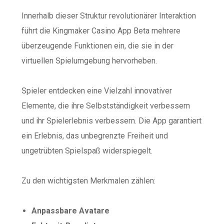
Innerhalb dieser Struktur revolutionärer Interaktion
führt die Kingmaker Casino App Beta mehrere
überzeugende Funktionen ein, die sie in der
virtuellen Spielumgebung hervorheben.
Spieler entdecken eine Vielzahl innovativer
Elemente, die ihre Selbstständigkeit verbessern
und ihr Spielerlebnis verbessern. Die App garantiert
ein Erlebnis, das unbegrenzte Freiheit und
ungetrübten Spielspaß widerspiegelt.
Zu den wichtigsten Merkmalen zählen:
Anpassbare Avatare