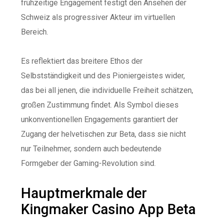
frühzeitige Engagement festigt den Ansehen der
Schweiz als progressiver Akteur im virtuellen
Bereich.
Es reflektiert das breitere Ethos der
Selbstständigkeit und des Pioniergeistes wider,
das bei all jenen, die individuelle Freiheit schätzen,
großen Zustimmung findet. Als Symbol dieses
unkonventionellen Engagements garantiert der
Zugang der helvetischen zur Beta, dass sie nicht
nur Teilnehmer, sondern auch bedeutende
Formgeber der Gaming-Revolution sind.
Hauptmerkmale der
Kingmaker Casino App Beta