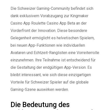
Die Schweizer Gaming-Community befindet sich
dank exklusivem Vorabzugang zur
Kingmaker
Casino App Roulette
Casino App Beta an der
Vorderfront der Innovation. Diese besondere
Gelegenheit ermöglicht es helvetischen Spielern,
bei neuen App-Funktionen wie individuellen
Avataren und Echtzeit-Ranglisten eine Vorreiterrolle
einzunehmen. Ihre Teilnahme ist entscheidend für
die Gestaltung der endgültigen App-Version. Es
bleibt interessant, wie sich diese einzigartigen
Vorteile für Schweizer Spieler auf die globale
Gaming-Szene auswirken werden.
Die Bedeutung des