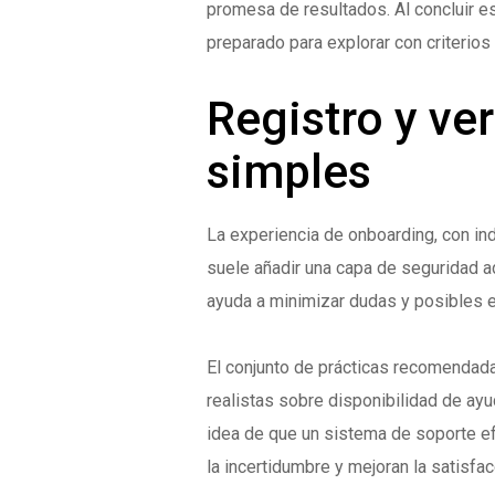
promesa de resultados. Al concluir est
preparado para explorar con criterios
Registro y ve
simples
La experiencia de onboarding, con ind
suele añadir una capa de seguridad a
ayuda a minimizar dudas y posibles e
El conjunto de prácticas recomendada
realistas sobre disponibilidad de ayud
idea de que un sistema de soporte ef
la incertidumbre y mejoran la satisfac