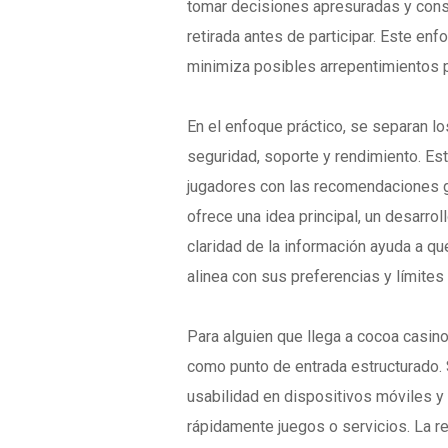
tomar decisiones apresuradas y consid
retirada antes de participar. Este en
minimiza posibles arrepentimientos 
En el enfoque práctico, se separan los
seguridad, soporte y rendimiento. Es
jugadores con las recomendaciones g
ofrece una idea principal, un desarroll
claridad de la información ayuda a que
alinea con sus preferencias y límites
Para alguien que llega a cocoa casino 
como punto de entrada estructurado. S
usabilidad en dispositivos móviles y
rápidamente juegos o servicios. La ref