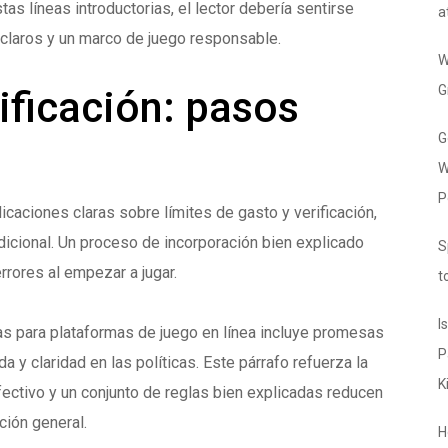
as líneas introductorias, el lector debería sentirse
a
 claros y un marco de juego responsable.
W
G
rificación: pasos
G
W
P
icaciones claras sobre límites de gasto y verificación,
dicional. Un proceso de incorporación bien explicado
S
rrores al empezar a jugar.
t
I
s para plataformas de juego en línea incluye promesas
P
a y claridad en las políticas. Este párrafo refuerza la
K
ectivo y un conjunto de reglas bien explicadas reducen
ción general.
H