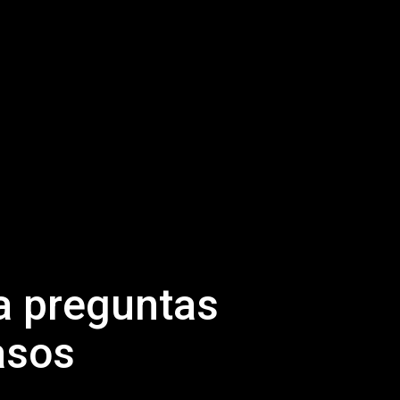
a preguntas
asos