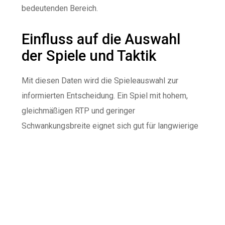
bedeutenden Bereich.
Einfluss auf die Auswahl
der Spiele und Taktik
Mit diesen Daten wird die Spieleauswahl zur
informierten Entscheidung. Ein Spiel mit hohem,
gleichmäßigen RTP und geringer
Schwankungsbreite eignet sich gut für langwierige
Spielsitzungen. Volatile Slots gewähren vielleicht
weniger häufig aus, verführen dann aber mit
besseren Gewinnmöglichkeiten.
Geübte Nutzer können ihre Taktik modifizieren, je
nachdem, wie sich ein Spiel in ihrer Gegend