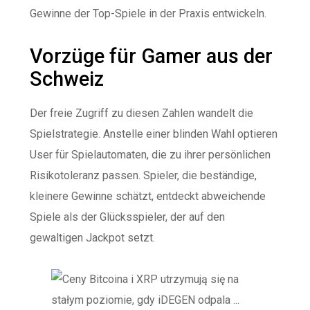
Gewinne der Top-Spiele in der Praxis entwickeln.
Vorzüge für Gamer aus der
Schweiz
Der freie Zugriff zu diesen Zahlen wandelt die
Spielstrategie. Anstelle einer blinden Wahl optieren
User für Spielautomaten, die zu ihrer persönlichen
Risikotoleranz passen. Spieler, die beständige,
kleinere Gewinne schätzt, entdeckt abweichende
Spiele als der Glücksspieler, der auf den
gewaltigen Jackpot setzt.