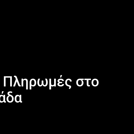
ι Πληρωμές στο
λάδα