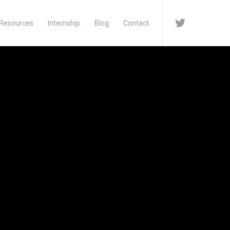
Resources
Internship
Blog
Contact