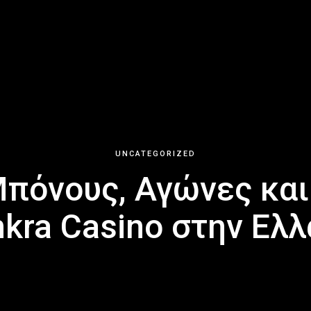
UNCATEGORIZED
πόνους, Αγώνες κα
kra Casino στην Ελ