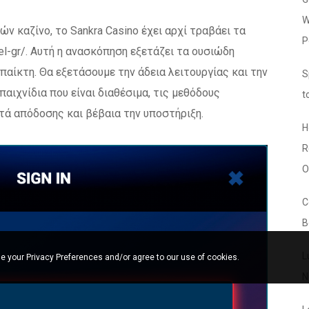
W
ν καζίνο, το Sankra Casino έχει αρχί τραβάει τα
P
el-gr/
. Αυτή η ανασκόπηση εξετάζει τα ουσιώδη
παίκτη. Θα εξετάσουμε την άδεια λειτουργίας και την
S
παιχνίδια που είναι διαθέσιμα, τις μεθόδους
t
τά απόδοσης και βέβαια την υποστήριξη.
H
R
O
C
B
L
ne your Privacy Preferences and/or agree to our use of cookies.
N