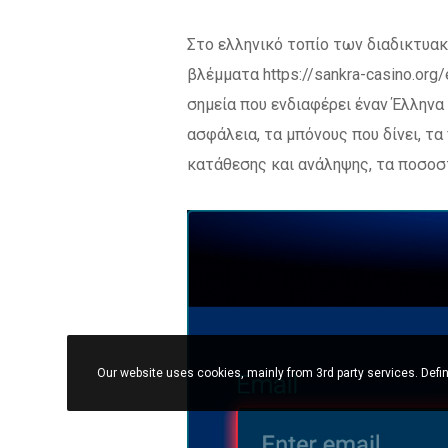
Στο ελληνικό τοπίο των διαδικτυακώ
βλέμματα
https://sankra-casino.org/
σημεία που ενδιαφέρει έναν Έλληνα 
ασφάλεια, τα μπόνους που δίνει, τα 
κατάθεσης και ανάληψης, τα ποσοσ
Our website uses cookies, mainly from 3rd party services. Defi