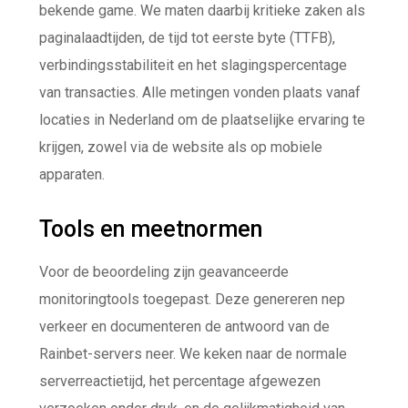
bekende game. We maten daarbij kritieke zaken als
paginalaadtijden, de tijd tot eerste byte (TTFB),
verbindingsstabiliteit en het slagingspercentage
van transacties. Alle metingen vonden plaats vanaf
locaties in Nederland om de plaatselijke ervaring te
krijgen, zowel via de website als op mobiele
apparaten.
Tools en meetnormen
Voor de beoordeling zijn geavanceerde
monitoringtools toegepast. Deze genereren nep
verkeer en documenteren de antwoord van de
Rainbet-servers neer. We keken naar de normale
serverreactietijd, het percentage afgewezen