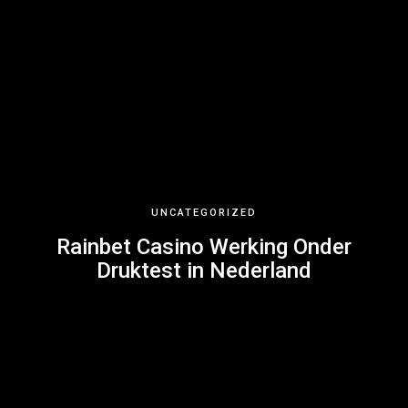
UNCATEGORIZED
Rainbet Casino Werking Onder
Druktest in Nederland