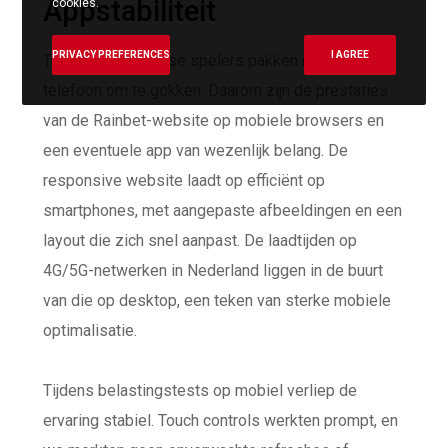
Appstabiliteit
cookies.
PRIVACY PREFERENCES
I AGREE
Talrijke Nederlandse spelers pakken naar hun
telefoon om te gokken. Daarom zijn de prestaties
van de Rainbet-website op mobiele browsers en
een eventuele app van wezenlijk belang. De
responsive website laadt op efficiënt op
smartphones, met aangepaste afbeeldingen en een
layout die zich snel aanpast. De laadtijden op
4G/5G-netwerken in Nederland liggen in de buurt
van die op desktop, een teken van sterke mobiele
optimalisatie.
Tijdens belastingstests op mobiel verliep de
ervaring stabiel. Touch controls werkten prompt, en